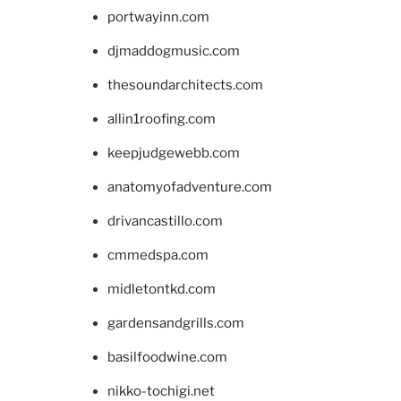
portwayinn.com
djmaddogmusic.com
thesoundarchitects.com
allin1roofing.com
keepjudgewebb.com
anatomyofadventure.com
drivancastillo.com
cmmedspa.com
midletontkd.com
gardensandgrills.com
basilfoodwine.com
nikko-tochigi.net