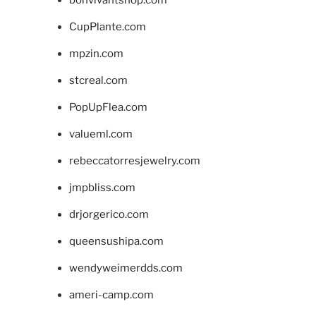
CupPlante.com
mpzin.com
stcreal.com
PopUpFlea.com
valueml.com
rebeccatorresjewelry.com
jmpbliss.com
drjorgerico.com
queensushipa.com
wendyweimerdds.com
ameri-camp.com