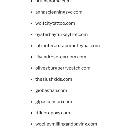
bruinshome.com
annascleaningsvc.com
wolfcitytattoo.com
oysterbayturkeytrot.com
lafronterarestauranteybar.com
lilyandrosetearoom.com
olivesburgberrypatch.com
theslushkids.com
giobastian.com
glpascensori.com
rifloorepoxy.com
woolleymillingandpaving.com