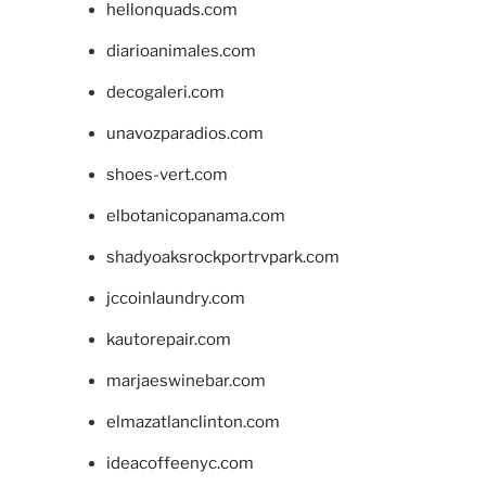
hellonquads.com
diarioanimales.com
decogaleri.com
unavozparadios.com
shoes-vert.com
elbotanicopanama.com
shadyoaksrockportrvpark.com
jccoinlaundry.com
kautorepair.com
marjaeswinebar.com
elmazatlanclinton.com
ideacoffeenyc.com