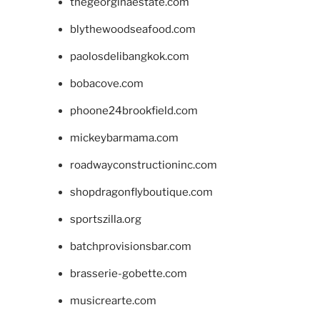
thegeorginaestate.com
blythewoodseafood.com
paolosdelibangkok.com
bobacove.com
phoone24brookfield.com
mickeybarmama.com
roadwayconstructioninc.com
shopdragonflyboutique.com
sportszilla.org
batchprovisionsbar.com
brasserie-gobette.com
musicrearte.com