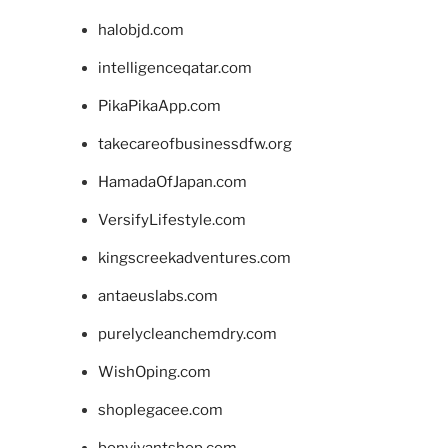
halobjd.com
intelligenceqatar.com
PikaPikaApp.com
takecareofbusinessdfw.org
HamadaOfJapan.com
VersifyLifestyle.com
kingscreekadventures.com
antaeuslabs.com
purelycleanchemdry.com
WishOping.com
shoplegacee.com
bonvivantshop.com