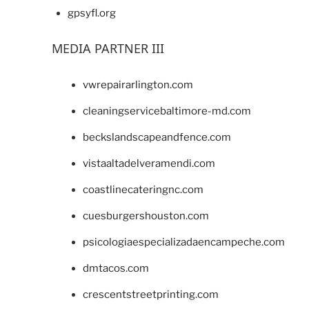
gpsyfl.org
MEDIA PARTNER III
vwrepairarlington.com
cleaningservicebaltimore-md.com
beckslandscapeandfence.com
vistaaltadelveramendi.com
coastlinecateringnc.com
cuesburgershouston.com
psicologiaespecializadaencampeche.com
dmtacos.com
crescentstreetprinting.com