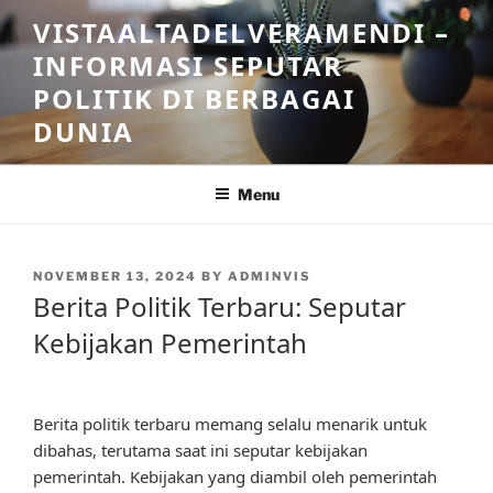
Skip
VISTAALTADELVERAMENDI –
to
INFORMASI SEPUTAR
content
POLITIK DI BERBAGAI
DUNIA
Menu
POSTED
NOVEMBER 13, 2024
BY
ADMINVIS
ON
Berita Politik Terbaru: Seputar
Kebijakan Pemerintah
Berita politik terbaru memang selalu menarik untuk
dibahas, terutama saat ini seputar kebijakan
pemerintah. Kebijakan yang diambil oleh pemerintah