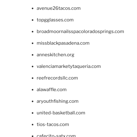
avenue26tacos.com
topgglasses.com
broadmoornailsspacoloradosprings.com
missblackpasadena.com
anneskitchen.org
valenciamarketytaqueria.com
reefrecordsllc.com
alawaffle.com
aryouthfishing.com
united-basketball.com
tios-tacos.com
cafecito-satx.com