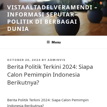
Skip
VISTAALTADELVERAMENDI –
to
INFORMASI SEPUTAR
content
POLITIK DI BERBAGAI
DUNIA
Menu
POSTED
OCTOBER 20, 2024
BY
ADMINVIS
ON
Berita Politik Terkini 2024: Siapa
Calon Pemimpin Indonesia
Berikutnya?
Berita Politik Terkini 2024: Siapa Calon Pemimpin
Indonesia Berikutnya?