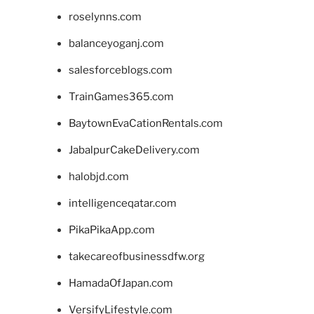
roselynns.com
balanceyoganj.com
salesforceblogs.com
TrainGames365.com
BaytownEvaCationRentals.com
JabalpurCakeDelivery.com
halobjd.com
intelligenceqatar.com
PikaPikaApp.com
takecareofbusinessdfw.org
HamadaOfJapan.com
VersifyLifestyle.com