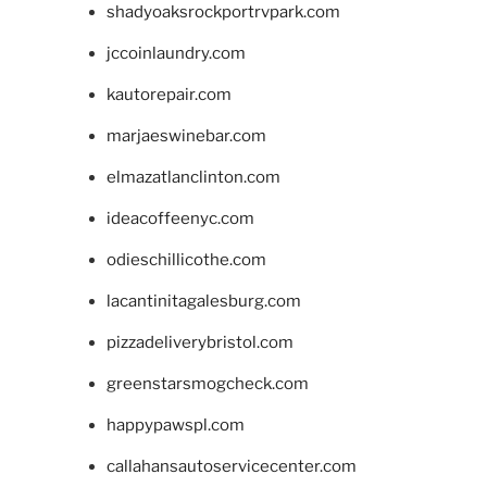
shadyoaksrockportrvpark.com
jccoinlaundry.com
kautorepair.com
marjaeswinebar.com
elmazatlanclinton.com
ideacoffeenyc.com
odieschillicothe.com
lacantinitagalesburg.com
pizzadeliverybristol.com
greenstarsmogcheck.com
happypawspl.com
callahansautoservicecenter.com