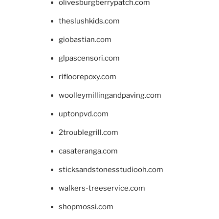
olivesburgberrypatch.com
theslushkids.com
giobastian.com
glpascensori.com
rifloorepoxy.com
woolleymillingandpaving.com
uptonpvd.com
2troublegrill.com
casateranga.com
sticksandstonesstudiooh.com
walkers-treeservice.com
shopmossi.com