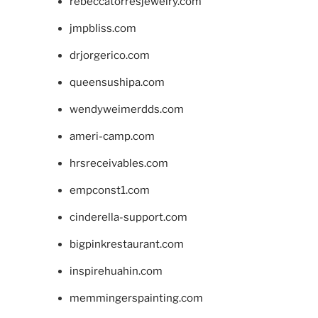
rebeccatorresjewelry.com
jmpbliss.com
drjorgerico.com
queensushipa.com
wendyweimerdds.com
ameri-camp.com
hrsreceivables.com
empconst1.com
cinderella-support.com
bigpinkrestaurant.com
inspirehuahin.com
memmingerspainting.com