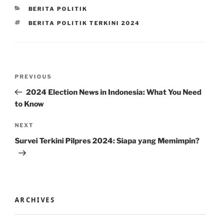
CATEGORIES
BERITA POLITIK
TAGS
BERITA POLITIK TERKINI 2024
Post
Previous
PREVIOUS
navigation
Post
2024 Election News in Indonesia: What You Need
to Know
Next
NEXT
Post
Survei Terkini Pilpres 2024: Siapa yang Memimpin?
ARCHIVES