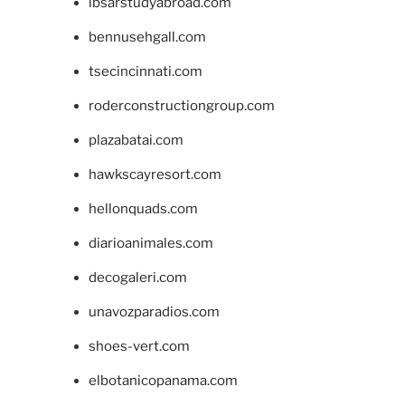
ibsarstudyabroad.com
bennusehgall.com
tsecincinnati.com
roderconstructiongroup.com
plazabatai.com
hawkscayresort.com
hellonquads.com
diarioanimales.com
decogaleri.com
unavozparadios.com
shoes-vert.com
elbotanicopanama.com