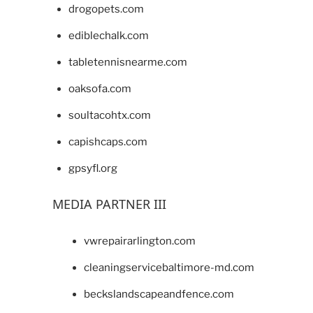
drogopets.com
ediblechalk.com
tabletennisnearme.com
oaksofa.com
soultacohtx.com
capishcaps.com
gpsyfl.org
MEDIA PARTNER III
vwrepairarlington.com
cleaningservicebaltimore-md.com
beckslandscapeandfence.com