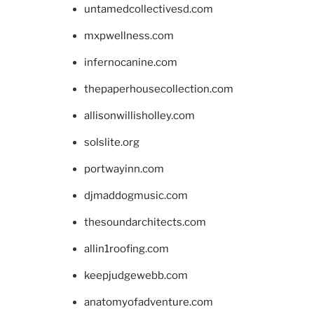
untamedcollectivesd.com
mxpwellness.com
infernocanine.com
thepaperhousecollection.com
allisonwillisholley.com
solslite.org
portwayinn.com
djmaddogmusic.com
thesoundarchitects.com
allin1roofing.com
keepjudgewebb.com
anatomyofadventure.com