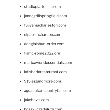
studiopiattellina.com
jannagrillspringfield.com
fujiyamacharleston.com
elpatronchardon.com
donglaishun-order.com
fiamc-rome2022.org
mariceworldessentials.com
lafisheriarestaurant.com
915jazzandmore.com
aguadulce-countryfair.com
jakehovis.com
bosswingsduluth.com