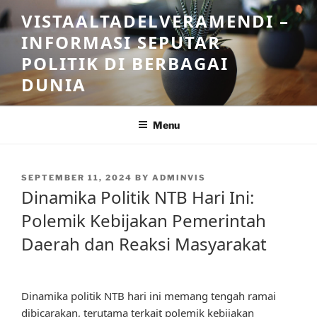
Skip
VISTAALTADELVERAMENDI –
to
INFORMASI SEPUTAR
content
POLITIK DI BERBAGAI
DUNIA
Menu
POSTED
SEPTEMBER 11, 2024
BY
ADMINVIS
ON
Dinamika Politik NTB Hari Ini:
Polemik Kebijakan Pemerintah
Daerah dan Reaksi Masyarakat
Dinamika politik NTB hari ini memang tengah ramai
dibicarakan, terutama terkait polemik kebijakan