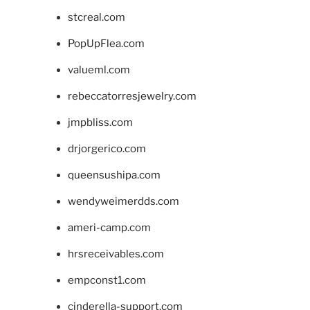
stcreal.com
PopUpFlea.com
valueml.com
rebeccatorresjewelry.com
jmpbliss.com
drjorgerico.com
queensushipa.com
wendyweimerdds.com
ameri-camp.com
hrsreceivables.com
empconst1.com
cinderella-support.com