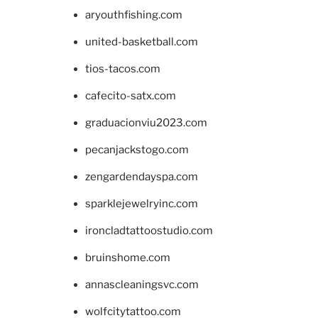
aryouthfishing.com
united-basketball.com
tios-tacos.com
cafecito-satx.com
graduacionviu2023.com
pecanjackstogo.com
zengardendayspa.com
sparklejewelryinc.com
ironcladtattoostudio.com
bruinshome.com
annascleaningsvc.com
wolfcitytattoo.com