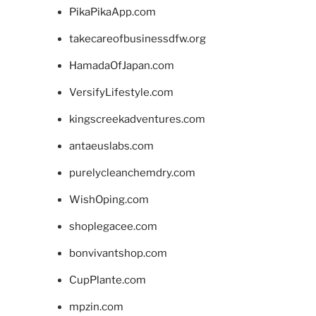
PikaPikaApp.com
takecareofbusinessdfw.org
HamadaOfJapan.com
VersifyLifestyle.com
kingscreekadventures.com
antaeuslabs.com
purelycleanchemdry.com
WishOping.com
shoplegacee.com
bonvivantshop.com
CupPlante.com
mpzin.com