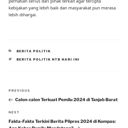
perhatian serius dari pihak terkait agar tercipta
kebijakan yang lebih baik dan masyarakat pun merasa
lebih dihargai.
CATEGORIES
BERITA POLITIK
TAGS
BERITA POLITIK NTB HARI INI
Post
Previous
PREVIOUS
navigation
Post
Calon-calon Terkuat Pemilu 2024 di Tanjab Barat
Next
NEXT
Post
Fakta-Fakta Terkini Berita Pilpres 2024 di Kompas: