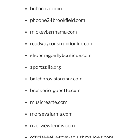
bobacove.com
phoone24brookfield.com
mickeybarmama.com
roadwayconstructioninc.com
shopdragonflyboutique.com
sportszilla.org
batchprovisionsbar.com
brasserie-gobette.com
musicrearte.com
morseysfarms.com
riverviewtennis.com
official-kelly-toys-squishmallows.com