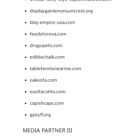
displaygardenonsuncrest.org
bbq-empire-usa.com
feedstoreva.com
drogopets.com
ediblechalk.com
tabletennisnearme.com
oaksofa.com
soultacohtx.com
capishcaps.com
gpsyfl.org
MEDIA PARTNER III