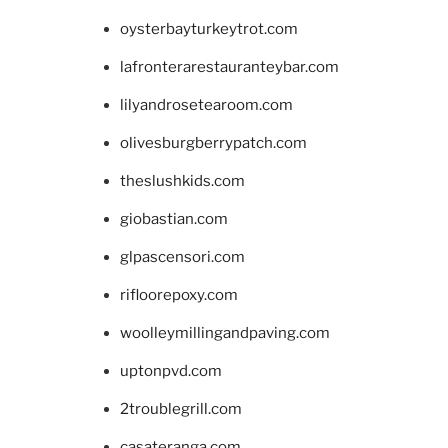
oysterbayturkeytrot.com
lafronterarestauranteybar.com
lilyandrosetearoom.com
olivesburgberrypatch.com
theslushkids.com
giobastian.com
glpascensori.com
rifloorepoxy.com
woolleymillingandpaving.com
uptonpvd.com
2troublegrill.com
casateranga.com