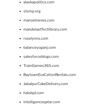
alaskapolitics.com
stsmp.org
manoelneves.com
mandelaeffectlibrary.com
roselynns.com
balanceyoganj.com
salesforceblogs.com
TrainGames365.com
BaytownEvaCationRentals.com
JabalpurCakeDelivery.com
halobjd.com
intelligenceqatar.com