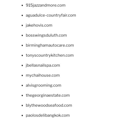
915jazzandmore.com
aguadulce-countryfair.com
jakehovis.com
bosswingsduluth.com
birminghamautocare.com
tonyscountrykitchen.com
jbellasnailspa.com
mychaihouse.com
alvisgrooming.com
thegeorginaestate.com
blythewoodseafood.com
paolosdelibangkok.com