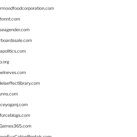
ermoodfoodcorporation.com
stonnt.com
seagender.com
rboardssale.com
apolitics.com
p.org
elneves.com
laeffectlibrary.com
lynns.com
nceyoganj.com
sforceblogs.com
nGames365.com
ownEvaCationRentals.com