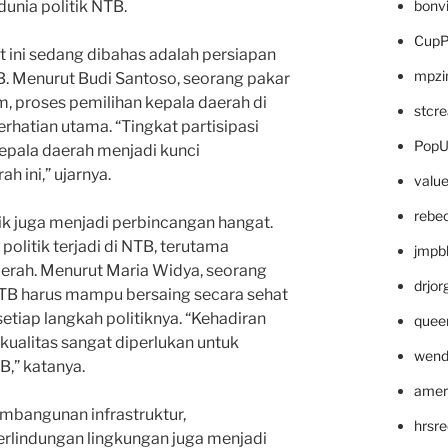
bonv
unia politik NTB.
CupP
at ini sedang dibahas adalah persiapan
mpzi
B. Menurut Budi Santoso, seorang pakar
am, proses pemilihan kepala daerah di
stcr
hatian utama. “Tingkat partisipasi
PopU
epala daerah menjadi kunci
h ini,” ujarnya.
valu
rebe
itik juga menjadi perbincangan hangat.
olitik terjadi di NTB, terutama
jmpb
erah. Menurut Maria Widya, seorang
drjor
di NTB harus mampu bersaing secara sehat
etiap langkah politiknya. “Kehadiran
quee
rkualitas sangat diperlukan untuk
wend
B,” katanya.
amer
 pembangunan infrastruktur,
hrsr
rlindungan lingkungan juga menjadi