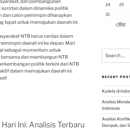
asyarakat, dan pembangunan
24
25
i sorotan dalam dinamika politik
31
in dan calon pemimpin diharapkan
 tepat untuk memajukan daerah ini.
« Mar
masyarakat NTB harus cerdas dalam
emimpin daerah ini ke depan. Mari
onal sebagai momentum untuk
Search
n bersama dan membangun NTB
for:
 perkembangan politik terkini dari NTB
 aktif dalam memajukan daerah ini.
RECENT POS
aat!
Kudeta di Indo
Analisis Menda
Indonesia
Analisis Konflik
Hari Ini: Analisis Terbaru
Dampak, dan S