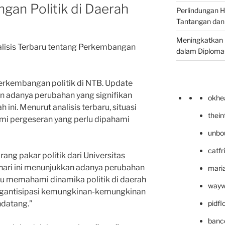
gan Politik di Daerah
Perlindungan H
Tantangan dan
Meningkatkan 
nalisis Terbaru tentang Perkembangan
dalam Diplomas
perkembangan politik di NTB. Update
an adanya perubahan yang signifikan
okhe
 ini. Menurut analisis terbaru, situasi
thei
mi pergeseran yang perlu dipahami
unbo
catfr
rang pakar politik dari Universitas
hari ini menunjukkan adanya perubahan
maria
rlu memahami dinamika politik di daerah
wayw
ngantisipasi kemungkinan-kemungkinan
pidf
datang.”
banc