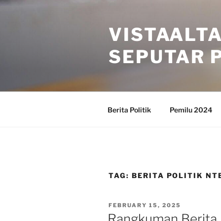
Skip
to
VISTAALT
content
SEPUTAR P
Berita Politik
Pemilu 2024
TAG:
BERITA POLITIK NTB
POSTED
FEBRUARY 15, 2025
ON
Rangkuman Berita Po