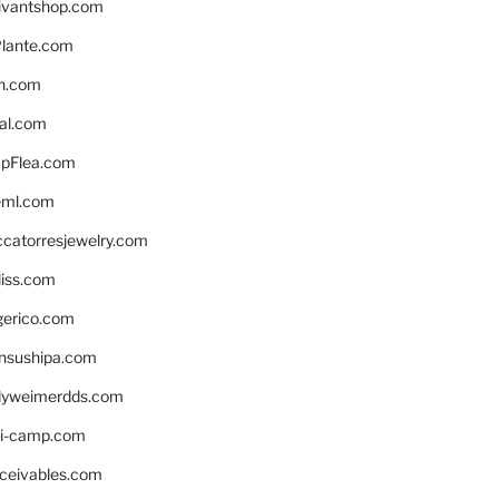
ivantshop.com
lante.com
n.com
eal.com
pFlea.com
eml.com
ccatorresjewelry.com
liss.com
gerico.com
nsushipa.com
yweimerdds.com
i-camp.com
eceivables.com