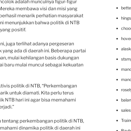
colok adalah munculnya figur-figur
bett
 Mereka membawa visi dan misi yang
berhasil menarik perhatian masyarakat
hing
 ini menunjukkan bahwa politik di NTB
choo
yang positif.
hove
ni, juga terlihat adanya pergeseran
alask
ik yang ada di daerah ini. Beberapa partai
an, mulai kehilangan basis dukungan
stsm
ai baru mulai muncul sebagai kekuatan
mano
mande
ktivis politik di NTB, “Perkembangan
rose
arik untuk diamati. Kita perlu terus
ik NTB hari ini agar bisa memahami
bala
rjadi.”
sale
Trai
u tentang perkembangan politik di NTB,
mahami dinamika politik di daerah ini
Bayt