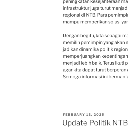
peningkatan kesejahteraan m
infrastruktur juga turut menjad
regional di NTB. Para pemimp
mampu memberikan solusi yang
Dengan begitu, kita sebagai 
memilih pemimpin yang akan m
jadikan dinamika politik regi
memperjuangkan kepentinga
menjadi lebih baik. Terus ikuti
agar kita dapat turut berperan
Semoga informasi ini bermanf
POSTED
FEBRUARY 13, 2025
ON
Update Politik NTB 