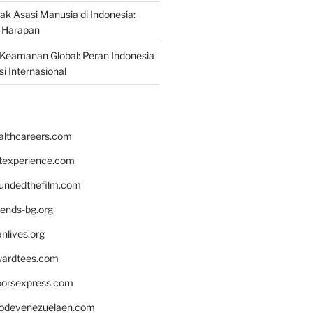
ak Asasi Manusia di Indonesia:
 Harapan
Keamanan Global: Peran Indonesia
i Internasional
althcareers.com
ntexperience.com
undedthefilm.com
iends-bg.org
nlives.org
ardtees.com
loorsexpress.com
odevenezuelaen.com