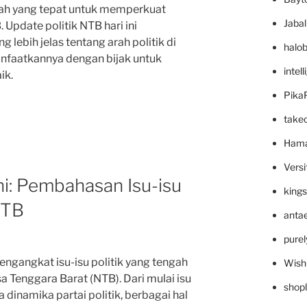
ah yang tepat untuk memperkuat
Jaba
 Update politik NTB hari ini
lebih jelas tentang arah politik di
halo
manfaatkannya dengan bijak untuk
intel
ik.
Pika
take
Hama
Versi
 Ini: Pembahasan Isu-isu
king
NTB
anta
pure
 mengangkat isu-isu politik yang tengah
Wish
 Tenggara Barat (NTB). Dari mulai isu
shop
 dinamika partai politik, berbagai hal