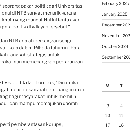
February 2025
 seorang pakar politik dari Universitas
gional di NTB sangat menarik karena
January 2025
mpin yang muncul. Hal ini tentu akan
December 20
ta politik di wilayah tersebut.”
November 20
ni dari NTB adalah persaingan sengit
October 2024
ali kota dalam Pilkada tahun ini. Para
kah-langkah strategis untuk
September 20
rakat dan memenangkan pertarungan
ktivis politik dari Lombok, “Dinamika
M
T
sangat menentukan arah pembangunan di
enting bagi masyarakat untuk memilih
eduli dan mampu memajukan daerah
3
4
10
11
seperti pemberantasan korupsi,
17
18