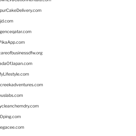
lpurCakeDelivery.com
bjd.com
ligenceqatar.com
PikaApp.com
careofbusinessdfw.org
daOfJapan.com
fyLifestyle.com
screekadventures.com
euslabs.com
lycleanchemdry.com
Oping.com
legacee.com