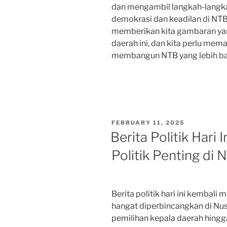
dan mengambil langkah-langk
demokrasi dan keadilan di NTB.
memberikan kita gambaran yang 
daerah ini, dan kita perlu me
membangun NTB yang lebih ba
POSTED
FEBRUARY 11, 2025
ON
Berita Politik Hari
Politik Penting di 
Berita politik hari ini kembali
hangat diperbincangkan di Nusa
pemilihan kepala daerah hingga