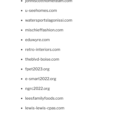
johnlscotthometeam.com
u-seehomes.com
watersportslagonissi.com
mischieffashion.com
eduwyre.com
retro-interiors.com
theblvd-boise.com
fpet2023.org
e-smart2022.org
ngrc2022.org
leesfamilyfoods.com
lewis-lewis-cpas.com