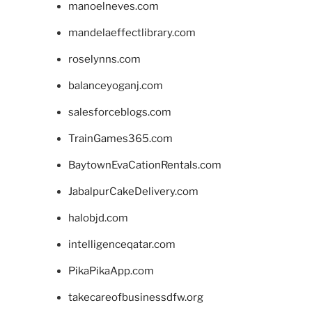
manoelneves.com
mandelaeffectlibrary.com
roselynns.com
balanceyoganj.com
salesforceblogs.com
TrainGames365.com
BaytownEvaCationRentals.com
JabalpurCakeDelivery.com
halobjd.com
intelligenceqatar.com
PikaPikaApp.com
takecareofbusinessdfw.org