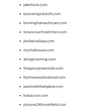
jakehovis.com
bosswingsduluth.com
birminghamautocare.com
tonyscountrykitchen.com
jbellasnailspa.com
mychaihouse.com
alvisgrooming.com
thegeorginaestate.com
blythewoodseafood.com
paolosdelibangkok.com
bobacove.com
phoone24brookfield.com