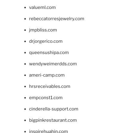
valueml.com
rebeccatorresjewelry.com
jmpbliss.com
drjorgerico.com
queensushipa.com
wendyweimerdds.com
ameri-camp.com
hrsreceivables.com
empconst1.com
cinderella-support.com
bigpinkrestaurant.com
inspirehuahin.com