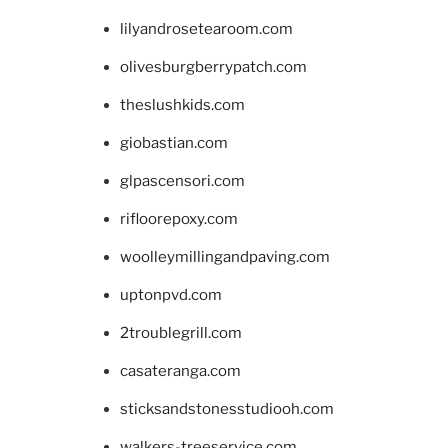
lilyandrosetearoom.com
olivesburgberrypatch.com
theslushkids.com
giobastian.com
glpascensori.com
rifloorepoxy.com
woolleymillingandpaving.com
uptonpvd.com
2troublegrill.com
casateranga.com
sticksandstonesstudiooh.com
walkers-treeservice.com