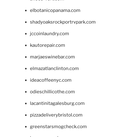
elbotanicopanama.com
shadyoaksrockportrvpark.com
jccoinlaundry.com
kautorepair.com
marjaeswinebar.com
elmazatlanclinton.com
ideacoffeenyc.com
odieschillicothe.com
lacantinitagalesburg.com
pizzadeliverybristol.com
greenstarsmogcheck.com