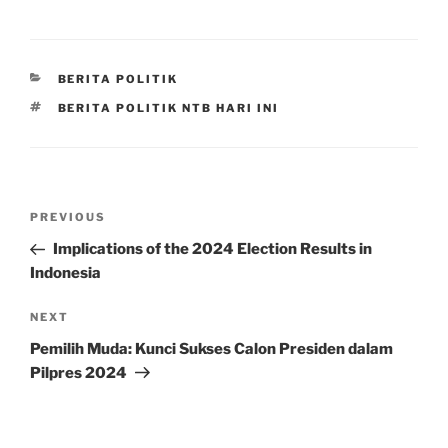
CATEGORIES
BERITA POLITIK
TAGS
BERITA POLITIK NTB HARI INI
Post
Previous
PREVIOUS
navigation
Post
Implications of the 2024 Election Results in
Indonesia
Next
NEXT
Post
Pemilih Muda: Kunci Sukses Calon Presiden dalam
Pilpres 2024