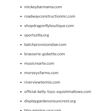
mickeybarmama.com
roadwayconstructioninc.com
shopdragonflyboutique.com
sportszilla.org
batchprovisionsbar.com
brasserie-gobette.com
musicrearte.com
morseysfarms.com
riverviewtennis.com
official-kelly-toys-squishmallows.com
displaygardenonsuncrest.org
bbq-empire-usa.com