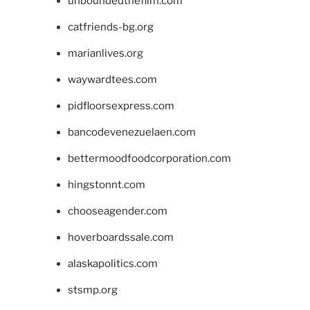
unboundedthefilm.com
catfriends-bg.org
marianlives.org
waywardtees.com
pidfloorsexpress.com
bancodevenezuelaen.com
bettermoodfoodcorporation.com
hingstonnt.com
chooseagender.com
hoverboardssale.com
alaskapolitics.com
stsmp.org