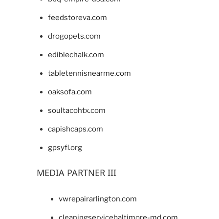
feedstoreva.com
drogopets.com
ediblechalk.com
tabletennisnearme.com
oaksofa.com
soultacohtx.com
capishcaps.com
gpsyfl.org
MEDIA PARTNER III
vwrepairarlington.com
cleaningservicebaltimore-md.com