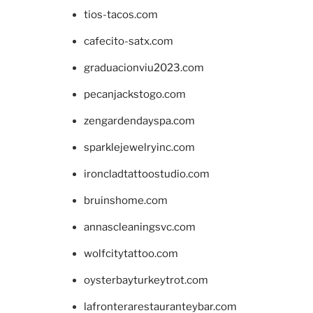
tios-tacos.com
cafecito-satx.com
graduacionviu2023.com
pecanjackstogo.com
zengardendayspa.com
sparklejewelryinc.com
ironcladtattoostudio.com
bruinshome.com
annascleaningsvc.com
wolfcitytattoo.com
oysterbayturkeytrot.com
lafronterarestauranteybar.com