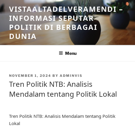
Skip
VISTAALTADELVERAMENDI –
to
INFORMASI SEPUTAR
content
POLITIK DI BERBAGAI
DUNIA
Menu
POSTED
NOVEMBER 1, 2024
BY
ADMINVIS
ON
Tren Politik NTB: Analisis
Mendalam tentang Politik Lokal
Tren Politik NTB: Analisis Mendalam tentang Politik
Lokal