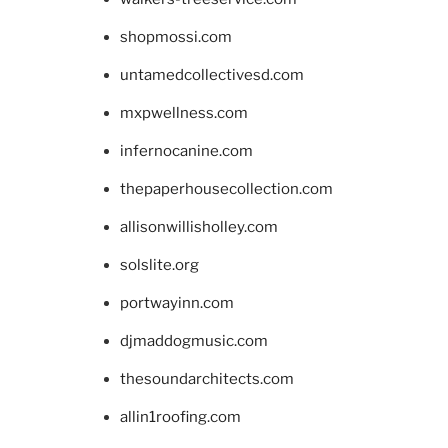
shopmossi.com
untamedcollectivesd.com
mxpwellness.com
infernocanine.com
thepaperhousecollection.com
allisonwillisholley.com
solslite.org
portwayinn.com
djmaddogmusic.com
thesoundarchitects.com
allin1roofing.com