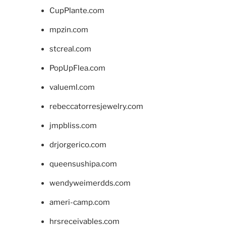
CupPlante.com
mpzin.com
stcreal.com
PopUpFlea.com
valueml.com
rebeccatorresjewelry.com
jmpbliss.com
drjorgerico.com
queensushipa.com
wendyweimerdds.com
ameri-camp.com
hrsreceivables.com