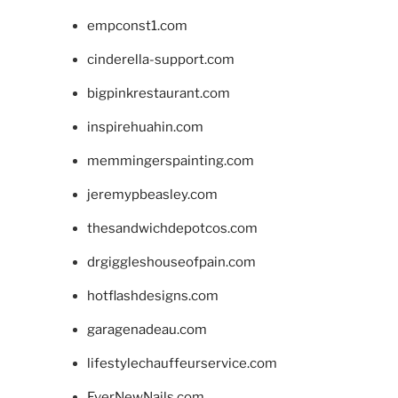
empconst1.com
cinderella-support.com
bigpinkrestaurant.com
inspirehuahin.com
memmingerspainting.com
jeremypbeasley.com
thesandwichdepotcos.com
drgiggleshouseofpain.com
hotflashdesigns.com
garagenadeau.com
lifestylechauffeurservice.com
EverNewNails.com