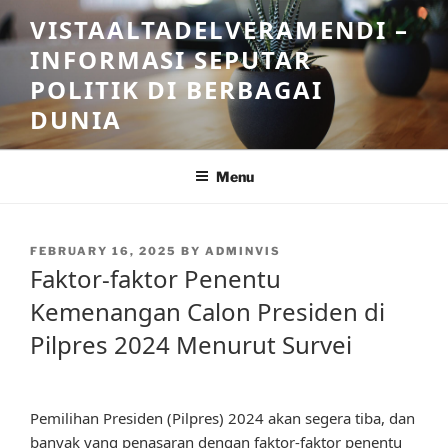
Skip
VISTAALTADELVERAMENDI –
to
INFORMASI SEPUTAR
content
POLITIK DI BERBAGAI
DUNIA
Menu
POSTED
FEBRUARY 16, 2025
BY
ADMINVIS
ON
Faktor-faktor Penentu
Kemenangan Calon Presiden di
Pilpres 2024 Menurut Survei
Pemilihan Presiden (Pilpres) 2024 akan segera tiba, dan
banyak yang penasaran dengan faktor-faktor penentu