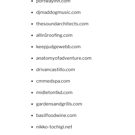
portwayinn.com
djmaddogmusic.com
thesoundarchitects.com
allin1roofing.com
keepjudgewebb.com
anatomyofadventure.com
drivancastillo.com
cmmedspa.com
midletontkd.com
gardensandgrills.com
basilfoodwine.com
nikko-tochigi.net