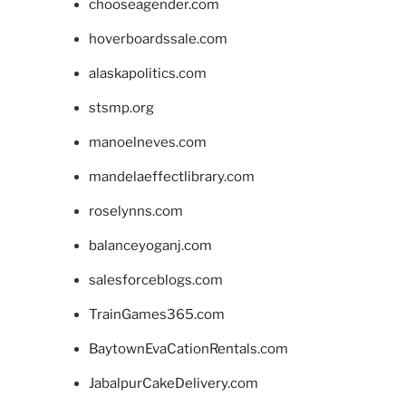
chooseagender.com
hoverboardssale.com
alaskapolitics.com
stsmp.org
manoelneves.com
mandelaeffectlibrary.com
roselynns.com
balanceyoganj.com
salesforceblogs.com
TrainGames365.com
BaytownEvaCationRentals.com
JabalpurCakeDelivery.com