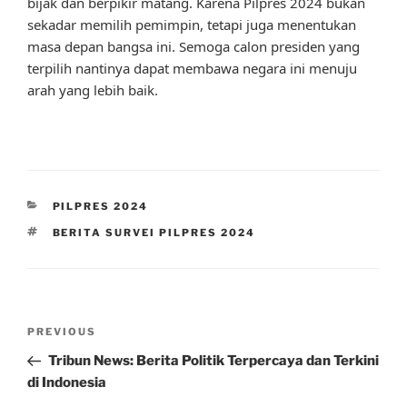
bijak dan berpikir matang. Karena Pilpres 2024 bukan
sekadar memilih pemimpin, tetapi juga menentukan
masa depan bangsa ini. Semoga calon presiden yang
terpilih nantinya dapat membawa negara ini menuju
arah yang lebih baik.
CATEGORIES
PILPRES 2024
TAGS
BERITA SURVEI PILPRES 2024
Post
Previous
PREVIOUS
navigation
Post
Tribun News: Berita Politik Terpercaya dan Terkini
di Indonesia