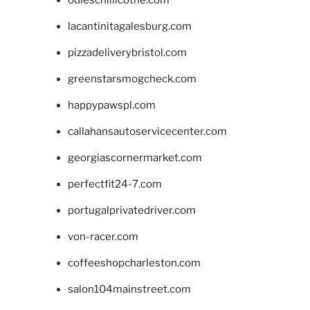
odieschillicothe.com
lacantinitagalesburg.com
pizzadeliverybristol.com
greenstarsmogcheck.com
happypawspl.com
callahansautoservicecenter.com
georgiascornermarket.com
perfectfit24-7.com
portugalprivatedriver.com
von-racer.com
coffeeshopcharleston.com
salon104mainstreet.com