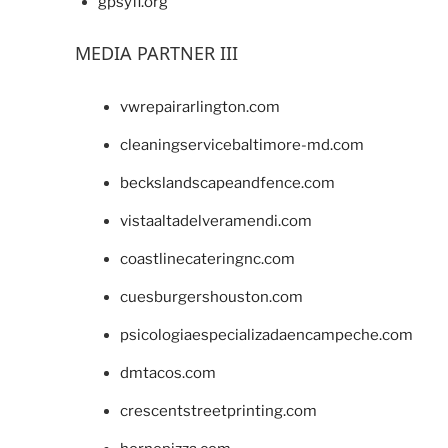
gpsyfl.org
MEDIA PARTNER III
vwrepairarlington.com
cleaningservicebaltimore-md.com
beckslandscapeandfence.com
vistaaltadelveramendi.com
coastlinecateringnc.com
cuesburgershouston.com
psicologiaespecializadaencampeche.com
dmtacos.com
crescentstreetprinting.com