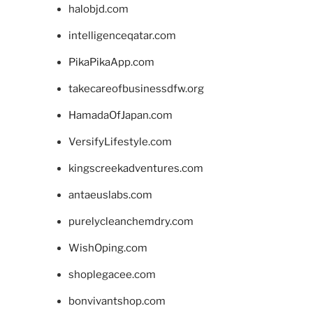
halobjd.com
intelligenceqatar.com
PikaPikaApp.com
takecareofbusinessdfw.org
HamadaOfJapan.com
VersifyLifestyle.com
kingscreekadventures.com
antaeuslabs.com
purelycleanchemdry.com
WishOping.com
shoplegacee.com
bonvivantshop.com