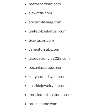
reefrecordsllc.com
alawaffle.com
aryouthfishing.com
united-basketball.com
tios-tacos.com
cafecito-satx.com
graduacionviu2023.com
pecanjackstogo.com
zengardendayspa.com
sparklejewelryinc.com
ironcladtattoostudio.com
bruinshome.com