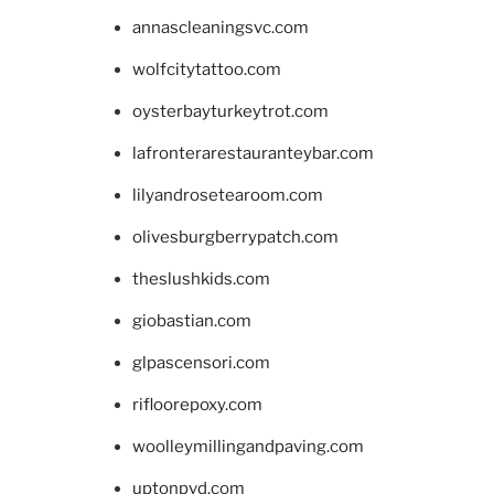
annascleaningsvc.com
wolfcitytattoo.com
oysterbayturkeytrot.com
lafronterarestauranteybar.com
lilyandrosetearoom.com
olivesburgberrypatch.com
theslushkids.com
giobastian.com
glpascensori.com
rifloorepoxy.com
woolleymillingandpaving.com
uptonpvd.com