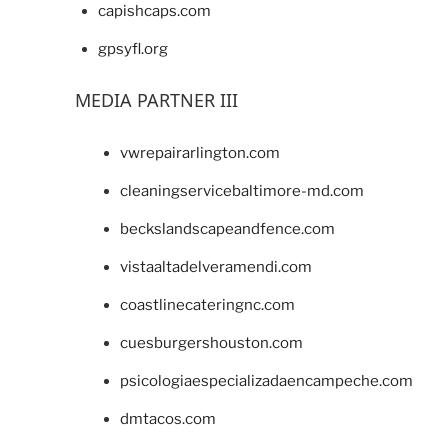
capishcaps.com
gpsyfl.org
MEDIA PARTNER III
vwrepairarlington.com
cleaningservicebaltimore-md.com
beckslandscapeandfence.com
vistaaltadelveramendi.com
coastlinecateringnc.com
cuesburgershouston.com
psicologiaespecializadaencampeche.com
dmtacos.com