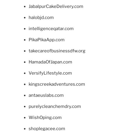
JabalpurCakeDelivery.com
halobjd.com
intelligenceqatar.com
PikaPikaApp.com
takecareofbusinessdfw.org
HamadaOfJapan.com
VersifyLifestyle.com
kingscreekadventures.com
antaeuslabs.com
purelycleanchemdry.com
WishOping.com
shoplegacee.com