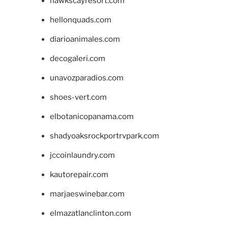
hawkscayresort.com
hellonquads.com
diarioanimales.com
decogaleri.com
unavozparadios.com
shoes-vert.com
elbotanicopanama.com
shadyoaksrockportrvpark.com
jccoinlaundry.com
kautorepair.com
marjaeswinebar.com
elmazatlanclinton.com