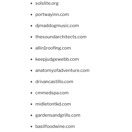
solslite.org
portwayinn.com
djmaddogmusic.com
thesoundarchitects.com
allin1roofing.com
keepjudgewebb.com
anatomyofadventure.com
drivancastillo.com
cmmedspa.com
midletontkd.com
gardensandgrills.com
basilfoodwine.com