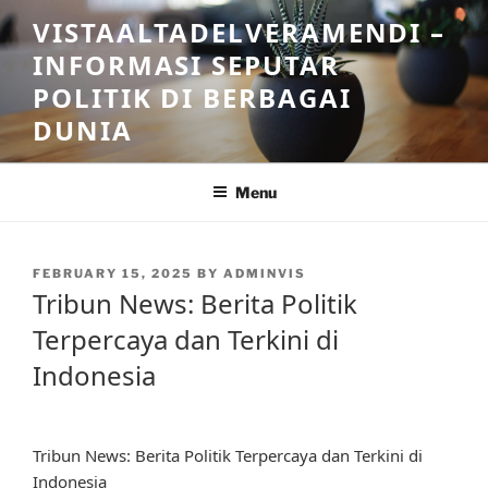
Skip
VISTAALTADELVERAMENDI –
to
INFORMASI SEPUTAR
content
POLITIK DI BERBAGAI
DUNIA
Menu
POSTED
FEBRUARY 15, 2025
BY
ADMINVIS
ON
Tribun News: Berita Politik
Terpercaya dan Terkini di
Indonesia
Tribun News: Berita Politik Terpercaya dan Terkini di
Indonesia