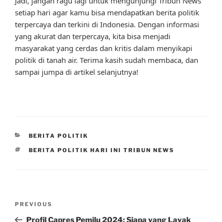
Jadi, jangan ragu lagi untuk mengunjungi Tribun News
setiap hari agar kamu bisa mendapatkan berita politik
terpercaya dan terkini di Indonesia. Dengan informasi
yang akurat dan terpercaya, kita bisa menjadi
masyarakat yang cerdas dan kritis dalam menyikapi
politik di tanah air. Terima kasih sudah membaca, dan
sampai jumpa di artikel selanjutnya!
CATEGORIES
BERITA POLITIK
TAGS
BERITA POLITIK HARI INI TRIBUN NEWS
Post
Previous
PREVIOUS
navigation
Post
Profil Capres Pemilu 2024: Siapa yang Layak