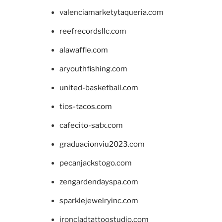
valenciamarketytaqueria.com
reefrecordsllc.com
alawaffle.com
aryouthfishing.com
united-basketball.com
tios-tacos.com
cafecito-satx.com
graduacionviu2023.com
pecanjackstogo.com
zengardendayspa.com
sparklejewelryinc.com
ironcladtattoostudio.com