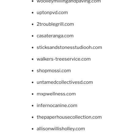
woolleymillingandpaving.com
uptonpvd.com
2troublegrill.com
casateranga.com
sticksandstonesstudiooh.com
walkers-treeservice.com
shopmossi.com
untamedcollectivesd.com
mxpwellness.com
infernocanine.com
thepaperhousecollection.com
allisonwillisholley.com