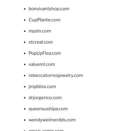
bonvivantshop.com
CupPlante.com
mpzin.com
stcreal.com
PopUpFlea.com
valueml.com
rebeccatorresjewelry.com
jmpbliss.com
drjorgerico.com
queensushipa.com
wendyweimerdds.com
ameri-camp.com