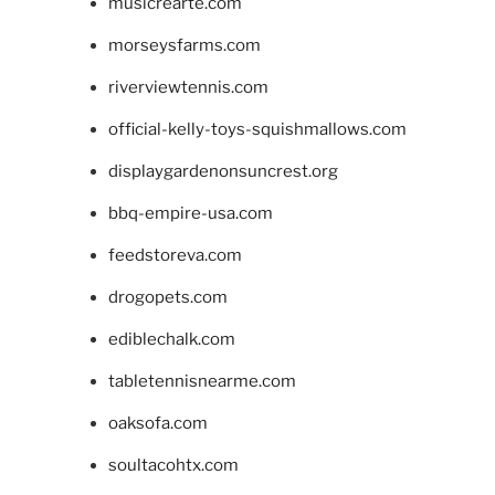
musicrearte.com
morseysfarms.com
riverviewtennis.com
official-kelly-toys-squishmallows.com
displaygardenonsuncrest.org
bbq-empire-usa.com
feedstoreva.com
drogopets.com
ediblechalk.com
tabletennisnearme.com
oaksofa.com
soultacohtx.com