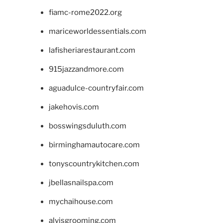
fiamc-rome2022.org
mariceworldessentials.com
lafisheriarestaurant.com
915jazzandmore.com
aguadulce-countryfair.com
jakehovis.com
bosswingsduluth.com
birminghamautocare.com
tonyscountrykitchen.com
jbellasnailspa.com
mychaihouse.com
alvisgrooming.com