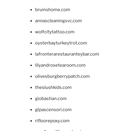
bruinshome.com
annascleaningsvc.com
wolfcitytattoo.com
oysterbayturkeytrot.com
lafronterarestauranteybar.com
lilyandrosetearoom.com
olivesburgberrypatch.com
theslushkids.com
giobastian.com
glpascensori.com
rifloorepoxy.com