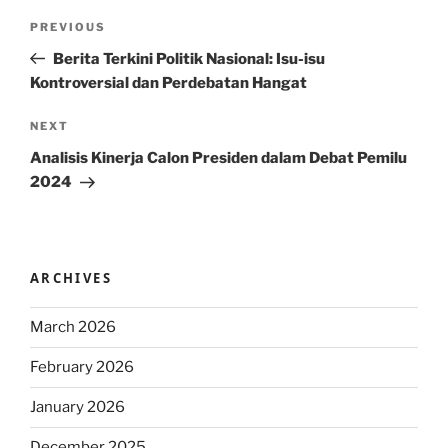
Post
Previous
PREVIOUS
navigation
Post
Berita Terkini Politik Nasional: Isu-isu
Kontroversial dan Perdebatan Hangat
Next
NEXT
Post
Analisis Kinerja Calon Presiden dalam Debat Pemilu
2024
ARCHIVES
March 2026
February 2026
January 2026
December 2025