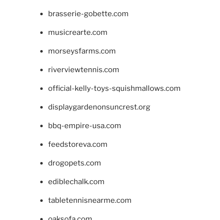
brasserie-gobette.com
musicrearte.com
morseysfarms.com
riverviewtennis.com
official-kelly-toys-squishmallows.com
displaygardenonsuncrest.org
bbq-empire-usa.com
feedstoreva.com
drogopets.com
ediblechalk.com
tabletennisnearme.com
oaksofa.com