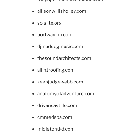
allisonwillisholley.com
solslite.org
portwayinn.com
djmaddogmusic.com
thesoundarchitects.com
allin1roofing.com
keepjudgewebb.com
anatomyofadventure.com
drivancastillo.com
cmmedspa.com
midletontkd.com