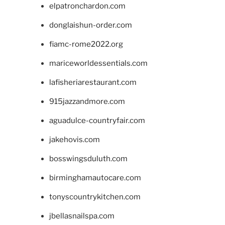
elpatronchardon.com
donglaishun-order.com
fiamc-rome2022.org
mariceworldessentials.com
lafisheriarestaurant.com
915jazzandmore.com
aguadulce-countryfair.com
jakehovis.com
bosswingsduluth.com
birminghamautocare.com
tonyscountrykitchen.com
jbellasnailspa.com