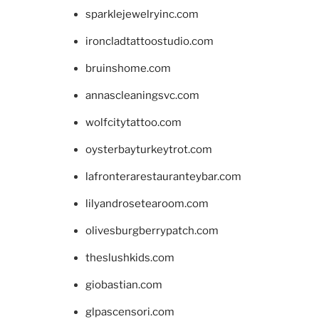
sparklejewelryinc.com
ironcladtattoostudio.com
bruinshome.com
annascleaningsvc.com
wolfcitytattoo.com
oysterbayturkeytrot.com
lafronterarestauranteybar.com
lilyandrosetearoom.com
olivesburgberrypatch.com
theslushkids.com
giobastian.com
glpascensori.com