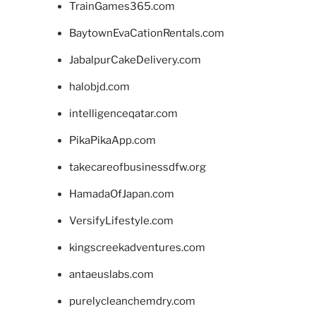
TrainGames365.com
BaytownEvaCationRentals.com
JabalpurCakeDelivery.com
halobjd.com
intelligenceqatar.com
PikaPikaApp.com
takecareofbusinessdfw.org
HamadaOfJapan.com
VersifyLifestyle.com
kingscreekadventures.com
antaeuslabs.com
purelycleanchemdry.com