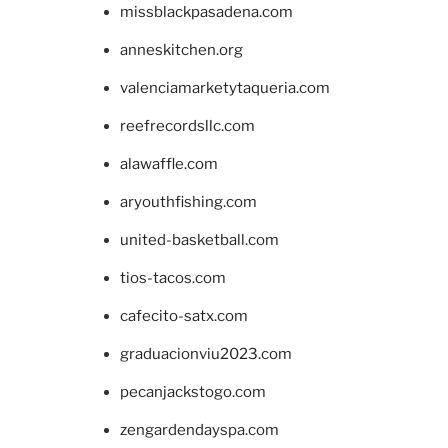
missblackpasadena.com
anneskitchen.org
valenciamarketytaqueria.com
reefrecordsllc.com
alawaffle.com
aryouthfishing.com
united-basketball.com
tios-tacos.com
cafecito-satx.com
graduacionviu2023.com
pecanjackstogo.com
zengardendayspa.com