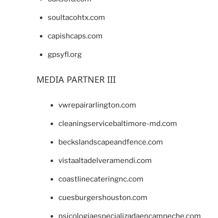
soultacohtx.com
capishcaps.com
gpsyfl.org
MEDIA PARTNER III
vwrepairarlington.com
cleaningservicebaltimore-md.com
beckslandscapeandfence.com
vistaaltadelveramendi.com
coastlinecateringnc.com
cuesburgershouston.com
psicologiaespecializadaencampeche.com