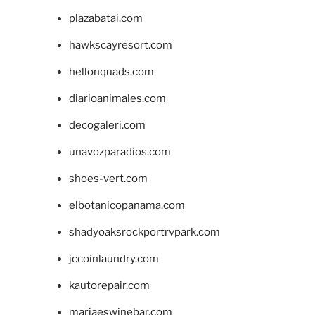
plazabatai.com
hawkscayresort.com
hellonquads.com
diarioanimales.com
decogaleri.com
unavozparadios.com
shoes-vert.com
elbotanicopanama.com
shadyoaksrockportrvpark.com
jccoinlaundry.com
kautorepair.com
marjaeswinebar.com