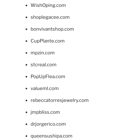
WishOping.com
shoplegacee.com
bonvivantshop.com
CupPlante.com
mpzin.com
stcreal.com
PopUpFlea.com
valueml.com
rebeccatorresjewelry.com
jmpbliss.com
drjorgerico.com
queensushipa.com