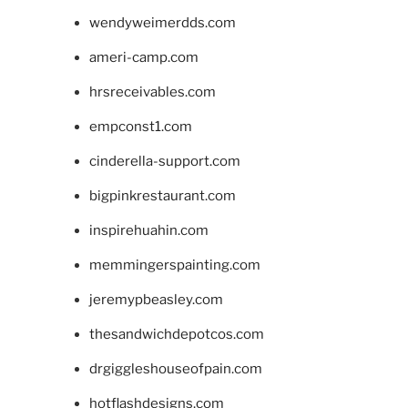
wendyweimerdds.com
ameri-camp.com
hrsreceivables.com
empconst1.com
cinderella-support.com
bigpinkrestaurant.com
inspirehuahin.com
memmingerspainting.com
jeremypbeasley.com
thesandwichdepotcos.com
drgiggleshouseofpain.com
hotflashdesigns.com