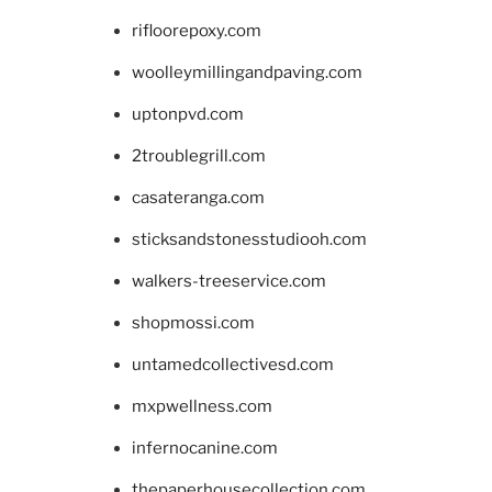
rifloorepoxy.com
woolleymillingandpaving.com
uptonpvd.com
2troublegrill.com
casateranga.com
sticksandstonesstudiooh.com
walkers-treeservice.com
shopmossi.com
untamedcollectivesd.com
mxpwellness.com
infernocanine.com
thepaperhousecollection.com