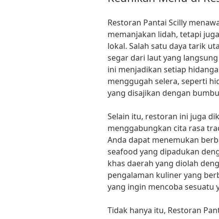
Restoran Pantai Scilly mena
memanjakan lidah, tetapi jug
lokal. Salah satu daya tarik
segar dari laut yang langsung
ini menjadikan setiap hidanga
menggugah selera, seperti hi
yang disajikan dengan bumbu
Selain itu, restoran ini juga 
menggabungkan cita rasa tra
Anda dapat menemukan berbag
seafood yang dipadukan deng
khas daerah yang diolah deng
pengalaman kuliner yang ber
yang ingin mencoba sesuatu 
Tidak hanya itu, Restoran Pan