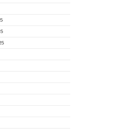
25
25
25