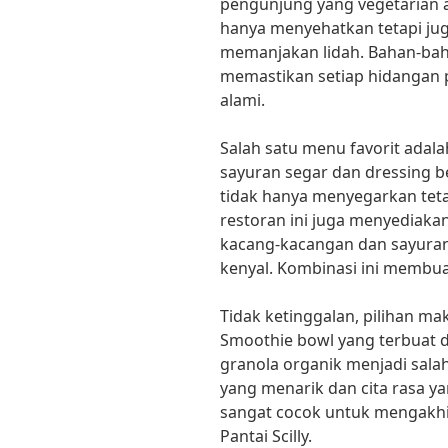
pengunjung yang vegetarian a
hanya menyehatkan tetapi juga
memanjakan lidah. Bahan-baha
memastikan setiap hidangan 
alami.
Salah satu menu favorit adal
sayuran segar dan dressing be
tidak hanya menyegarkan tetapi
restoran ini juga menyediakan
kacang-kacangan dan sayuran
kenyal. Kombinasi ini membu
Tidak ketinggalan, pilihan ma
Smoothie bowl yang terbuat d
granola organik menjadi salah
yang menarik dan cita rasa y
sangat cocok untuk mengakhi
Pantai Scilly.