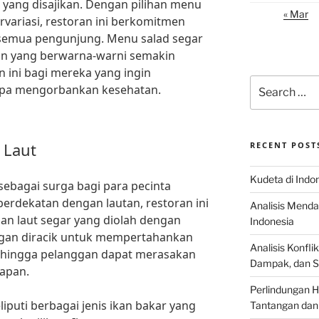
yang disajikan. Dengan pilihan menu
« Mar
rvariasi, restoran ini berkomitmen
emua pengunjung. Menu salad segar
an yang berwarna-warni semakin
 ini bagi mereka yang ingin
Search
npa mengorbankan kesehatan.
for:
 Laut
RECENT POST
Kudeta di Indo
 sebagai surga bagi para pecinta
berdekatan dengan lautan, restoran ini
Analisis Menda
n laut segar yang diolah dengan
Indonesia
angan diracik untuk mempertahankan
Analisis Konflik
sehingga pelanggan dapat merasakan
Dampak, dan S
uapan.
Perlindungan H
iputi berbagai jenis ikan bakar yang
Tantangan dan