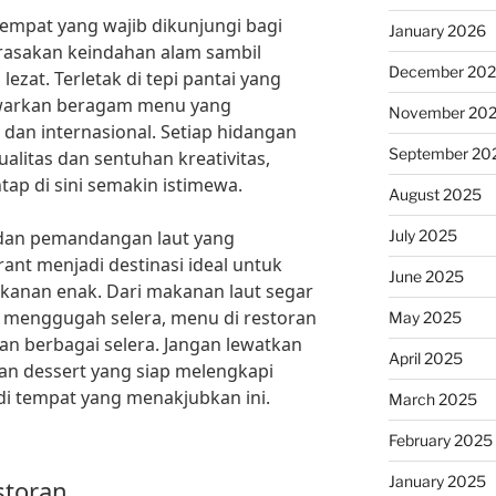
 tempat yang wajib dikunjungi bagi
January 2026
erasakan keindahan alam sambil
December 20
ezat. Terletak di tepi pantai yang
warkan beragam menu yang
November 20
al dan internasional. Setiap hidangan
September 20
alitas dan sentuhan kreativitas,
p di sini semakin istimewa.
August 2025
July 2025
 dan pemandangan laut yang
ant menjadi destinasi ideal untuk
June 2025
kanan enak. Dari makanan laut segar
 menggugah selera, menu di restoran
May 2025
n berbagai selera. Jangan lewatkan
April 2025
an dessert yang siap melengkapi
i tempat yang menakjubkan ini.
March 2025
February 2025
January 2025
storan