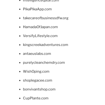
intelligenceqatar.com
PikaPikaApp.com
takecareofbusinessdfw.org
HamadaOfJapan.com
VersifyLifestyle.com
kingscreekadventures.com
antaeuslabs.com
purelycleanchemdry.com
WishOping.com
shoplegacee.com
bonvivantshop.com
CupPlante.com