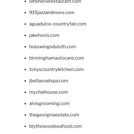
lafisheriarestaurant.com
915jazzandmore.com
aguadulce-countryfair.com
jakehovis.com
bosswingsduluth.com
birminghamautocare.com
tonyscountrykitchen.com
jbellasnailspa.com
mychaihouse.com
alvisgrooming.com
thegeorginaestate.com
blythewoodseafood.com