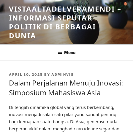
Skip
VISTAALTADELVERAMENDI –
to
INFORMASI SEPUTAR
content
POLITIK DI BERBAGAI
DUNIA
Menu
POSTED
APRIL 10, 2025
BY
ADMINVIS
ON
Dalam Perjalanan Menuju Inovasi:
Simposium Mahasiswa Asia
Di tengah dinamika global yang terus berkembang,
inovasi menjadi salah satu pilar yang sangat penting
bagi kemajuan suatu bangsa. Di Asia, generasi muda
berperan aktif dalam menghadirkan ide-ide segar dan