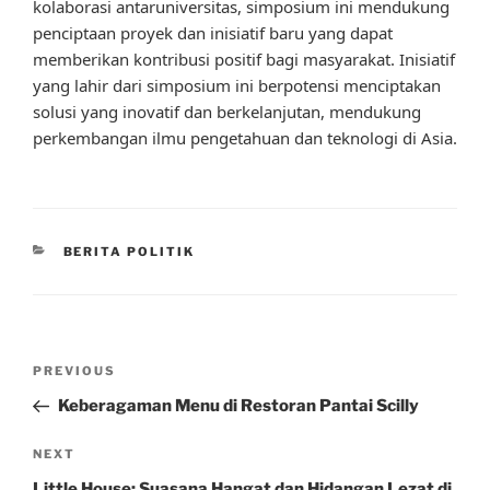
kolaborasi antaruniversitas, simposium ini mendukung
penciptaan proyek dan inisiatif baru yang dapat
memberikan kontribusi positif bagi masyarakat. Inisiatif
yang lahir dari simposium ini berpotensi menciptakan
solusi yang inovatif dan berkelanjutan, mendukung
perkembangan ilmu pengetahuan dan teknologi di Asia.
CATEGORIES
BERITA POLITIK
Post
Previous
PREVIOUS
navigation
Post
Keberagaman Menu di Restoran Pantai Scilly
Next
NEXT
Post
Little House: Suasana Hangat dan Hidangan Lezat di