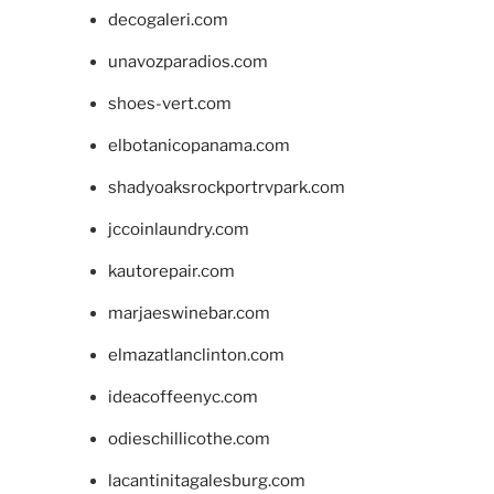
decogaleri.com
unavozparadios.com
shoes-vert.com
elbotanicopanama.com
shadyoaksrockportrvpark.com
jccoinlaundry.com
kautorepair.com
marjaeswinebar.com
elmazatlanclinton.com
ideacoffeenyc.com
odieschillicothe.com
lacantinitagalesburg.com