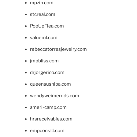
mpzin.com
stcreal.com
PopUpFlea.com
valueml.com
rebeccatorresjewelry.com
jmpbliss.com
drjorgerico.com
queensushipa.com
wendyweimerdds.com
ameri-camp.com
hrsreceivables.com
empconst1.com