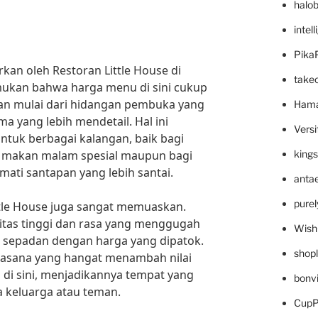
halo
intel
Pika
kan oleh Restoran Little House di
take
ukan bahwa harga menu di sini cukup
an mulai dari hidangan pembuka yang
Hama
ma yang lebih mendetail. Hal ini
Versi
ntuk berbagai kalangan, baik bagi
i makan malam spesial maupun bagi
king
ati santapan yang lebih santai.
anta
pure
ittle House juga sangat memuaskan.
tas tinggi dan rasa yang menggugah
Wish
sa sepadan dengan harga yang dipatok.
shop
asana yang hangat menambah nilai
di sini, menjadikannya tempat yang
bonv
a keluarga atau teman.
CupP