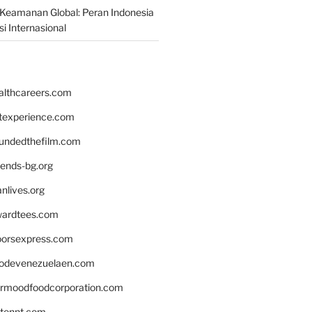
Keamanan Global: Peran Indonesia
i Internasional
althcareers.com
ntexperience.com
undedthefilm.com
iends-bg.org
nlives.org
ardtees.com
loorsexpress.com
odevenezuelaen.com
ermoodfoodcorporation.com
stonnt.com