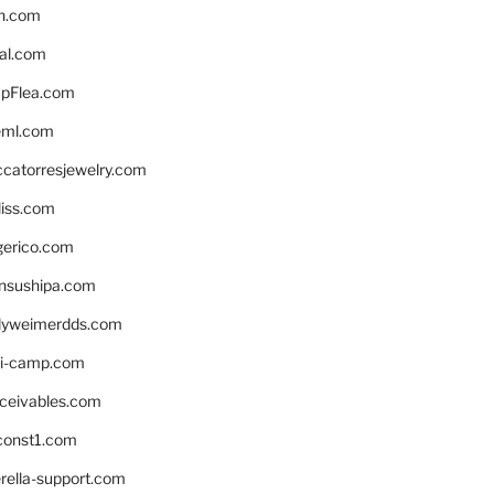
n.com
eal.com
pFlea.com
eml.com
ccatorresjewelry.com
liss.com
gerico.com
nsushipa.com
yweimerdds.com
i-camp.com
eceivables.com
onst1.com
rella-support.com