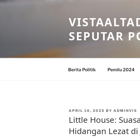
Skip
to
VISTAALTA
content
SEPUTAR P
Berita Politik
Pemilu 2024
POSTED
APRIL 10, 2025
BY
ADMINVIS
ON
Little House: Sua
Hidangan Lezat di