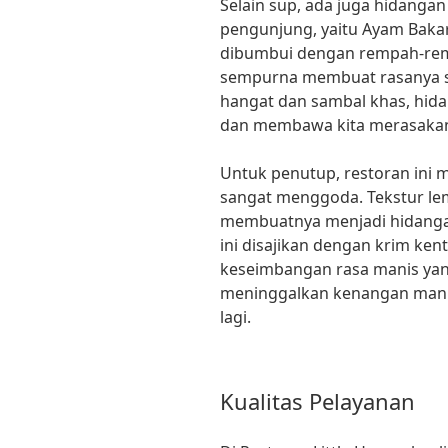
Selain sup, ada juga hidangan
pengunjung, yaitu Ayam Bak
dibumbui dengan rempah-rem
sempurna membuat rasanya sa
hangat dan sambal khas, hid
dan membawa kita merasakan c
Untuk penutup, restoran ini 
sangat menggoda. Tekstur lem
membuatnya menjadi hidanga
ini disajikan dengan krim ken
keseimbangan rasa manis yan
meninggalkan kenangan mani
lagi.
Kualitas Pelayanan