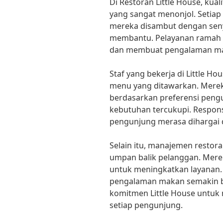
Di Restoran Little House, kual
yang sangat menonjol. Setiap
mereka disambut dengan seny
membantu. Pelayanan ramah 
dan membuat pengalaman ma
Staf yang bekerja di Little H
menu yang ditawarkan. Mere
berdasarkan preferensi pen
kebutuhan tercukupi. Respo
pengunjung merasa dihargai 
Selain itu, manajemen restor
umpan balik pelanggan. Mere
untuk meningkatkan layanan. 
pengalaman makan semakin ba
komitmen Little House untuk
setiap pengunjung.