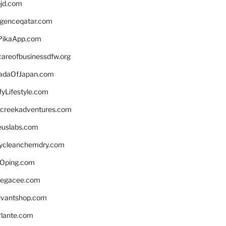
bjd.com
ligenceqatar.com
PikaApp.com
careofbusinessdfw.org
daOfJapan.com
fyLifestyle.com
screekadventures.com
euslabs.com
lycleanchemdry.com
Oping.com
legacee.com
ivantshop.com
lante.com