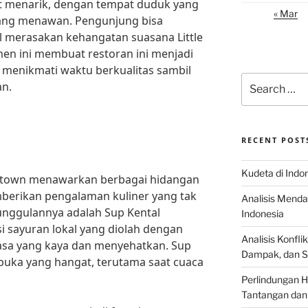
at menarik, dengan tempat duduk yang
« Mar
ng menawan. Pengunjung bisa
l merasakan kehangatan suasana Little
en ini membuat restoran ini menjadi
menikmati waktu berkualitas sambil
Search
an.
for:
RECENT POST
Kudeta di Indo
hnstown menawarkan berbagai hidangan
erikan pengalaman kuliner yang tak
Analisis Menda
unggulannya adalah Sup Kental
Indonesia
i sayuran lokal yang diolah dengan
Analisis Konflik
sa yang kaya dan menyehatkan. Sup
Dampak, dan S
buka yang hangat, terutama saat cuaca
Perlindungan H
Tantangan dan