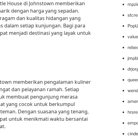
ttle House di Johnstown memberikan
mpzi
arik dengan harga yang sepadan.
stcr
ragam dan kualitas hidangan yang
as dalam setiap kunjungan. Bagi para
PopU
apat menjadi destinasi yang layak untuk
valu
rebe
jmpb
drjor
quee
hnstown memberikan pengalaman kuliner
ngat dan pelayanan ramah. Setiap
wend
ntuk membuat pengunjung merasa
amer
at yang cocok untuk berkumpul
-teman. Dengan suasana yang tenang,
hrsr
tepat untuk menikmati waktu bersantai
empc
at.
cinde