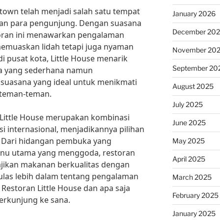
stown telah menjadi salah satu tempat
January 2026
kan para pengunjung. Dengan suasana
December 20
oran ini menawarkan pengalaman
memuaskan lidah tetapi juga nyaman
November 20
 di pusat kota, Little House menarik
September 20
ya yang sederhana namun
suasana yang ideal untuk menikmati
August 2025
 teman-teman.
July 2025
 Little House merupakan kombinasi
June 2025
asi internasional, menjadikannya pilihan
. Dari hidangan pembuka yang
May 2025
nu utama yang menggoda, restoran
April 2025
jikan makanan berkualitas dengan
 ulas lebih dalam tentang pengalaman
March 2025
Restoran Little House dan apa saja
February 2025
berkunjung ke sana.
January 2025