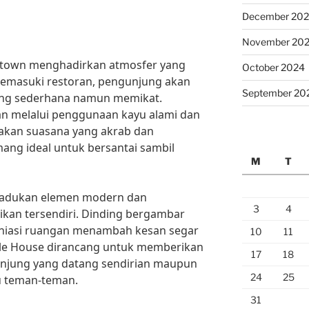
December 20
November 20
hnstown menghadirkan atmosfer yang
October 2024
emasuki restoran, pengunjung akan
September 20
ang sederhana namun memikat.
an melalui penggunaan kayu alami dan
akan suasana yang akrab dan
ng ideal untuk bersantai sambil
M
T
emadukan elemen modern dan
3
4
ikan tersendiri. Dinding bergambar
hiasi ruangan menambah kesan segar
10
11
ittle House dirancang untuk memberikan
17
18
njung yang datang sendirian maupun
24
25
 teman-teman.
31