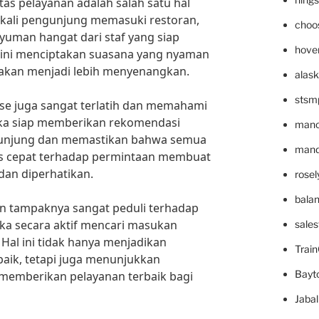
itas pelayanan adalah salah satu hal
 kali pengunjung memasuki restoran,
choo
uman hangat dari staf yang siap
hove
ini menciptakan suasana yang nyaman
kan menjadi lebih menyenangkan.
alask
stsm
ouse juga sangat terlatih dan memahami
ka siap memberikan rekomendasi
mano
gunjung dan memastikan bahwa semua
mande
ns cepat terhadap permintaan membuat
dan diperhatikan.
rose
bala
an tampaknya sangat peduli terhadap
ka secara aktif mencari masukan
sale
Hal ini tidak hanya menjadikan
Trai
ik, tetapi juga menunjukkan
Bayt
 memberikan pelayanan terbaik bagi
Jaba