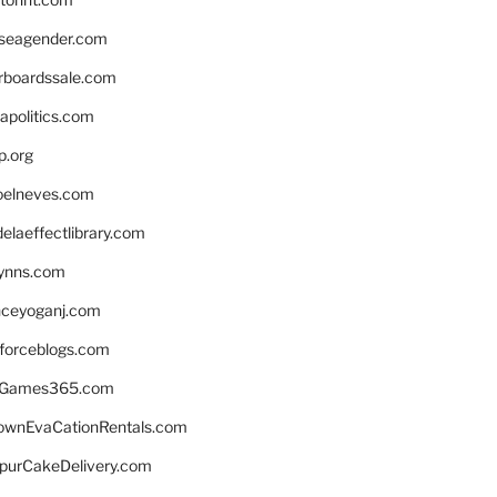
seagender.com
rboardssale.com
apolitics.com
p.org
elneves.com
laeffectlibrary.com
lynns.com
nceyoganj.com
sforceblogs.com
nGames365.com
ownEvaCationRentals.com
lpurCakeDelivery.com