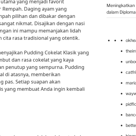
 utama yang menjadi favorit
Meningkatkan 
ar Rempah. Daging ayam yang
dalam Diplomas
pah pilihan dan dibakar dengan
ngat nikmat. Disajikan dengan nasi
angan ini mampu memanjakan lidah
ita rasa tradisional yang otentik.
okhe
thei
menyajikan Pudding Cokelat Klasik yang
but dan rasa cokelat yang kaya
unbo
n penutup yang sempurna. Pudding
catfr
tal di atasnya, memberikan
g pas. Setiap suapan akan
maria
s yang membuat Anda ingin kembali
wayw
pidf
banc
bett
hing