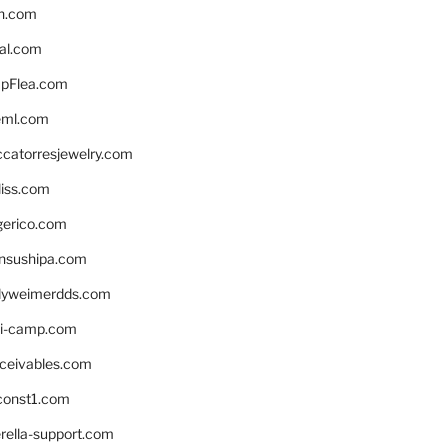
n.com
eal.com
pFlea.com
eml.com
ccatorresjewelry.com
liss.com
gerico.com
nsushipa.com
yweimerdds.com
i-camp.com
eceivables.com
onst1.com
rella-support.com