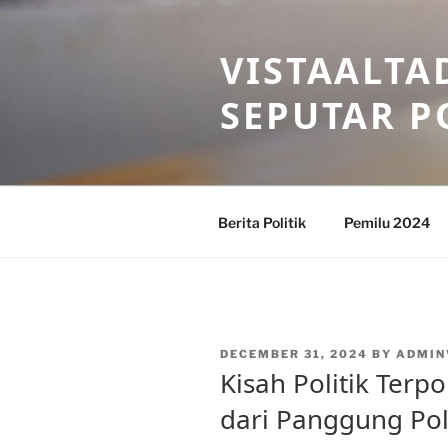
Skip
to
VISTAALTA
content
SEPUTAR P
Berita Politik
Pemilu 2024
POSTED
DECEMBER 31, 2024
BY
ADMIN
ON
Kisah Politik Terp
dari Panggung Pol