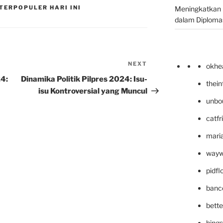
TERPOPULER HARI INI
Meningkatkan 
dalam Diplomas
NEXT
Next
okhe
Post
24:
Dinamika Politik Pilpres 2024: Isu-
thei
isu Kontroversial yang Muncul
unbo
catfr
maria
wayw
pidf
banc
bett
hing