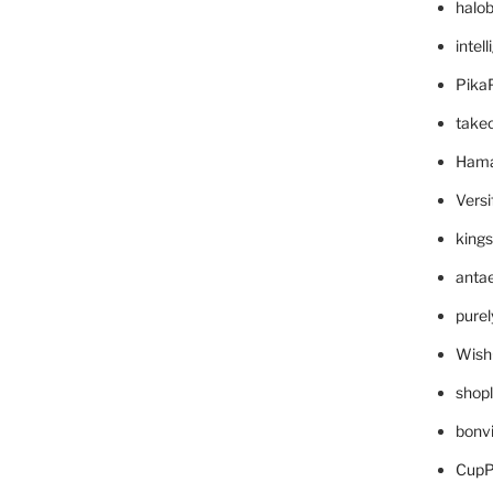
halo
intel
Pika
take
Hama
Versi
king
anta
pure
Wish
shop
bonv
CupP