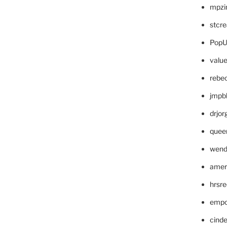
mpzi
stcr
PopU
valu
rebe
jmpb
drjor
quee
wend
amer
hrsr
empc
cinde