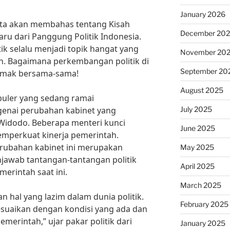
January 2026
 kita akan membahas tentang Kisah
December 20
baru dari Panggung Politik Indonesia.
itik selalu menjadi topik hangat yang
November 20
an. Bagaimana perkembangan politik di
September 20
 simak bersama-sama!
August 2025
opuler yang sedang ramai
July 2025
enai perubahan kabinet yang
 Widodo. Beberapa menteri kunci
June 2025
emperkuat kinerja pemerintah.
erubahan kabinet ini merupakan
May 2025
njawab tantangan-tantangan politik
April 2025
erintah saat ini.
March 2025
 hal yang lazim dalam dunia politik.
February 2025
esuaikan dengan kondisi yang ada dan
merintah,” ujar pakar politik dari
January 2025