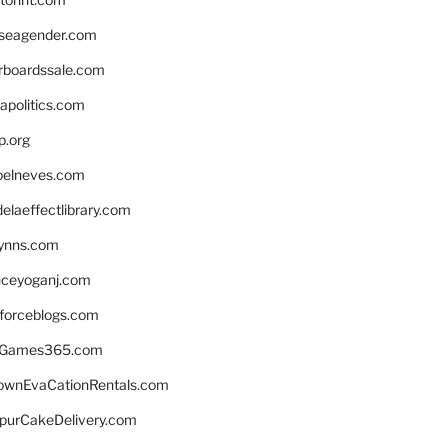
seagender.com
rboardssale.com
apolitics.com
p.org
elneves.com
laeffectlibrary.com
lynns.com
nceyoganj.com
sforceblogs.com
nGames365.com
ownEvaCationRentals.com
lpurCakeDelivery.com