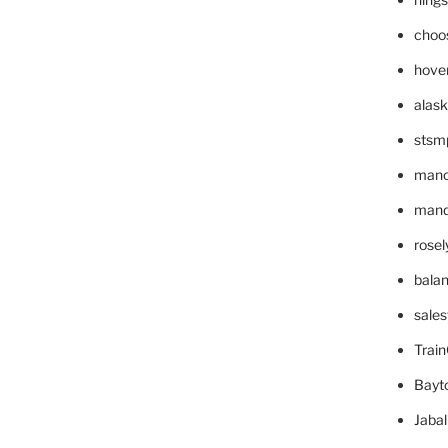
choo
hove
alask
stsm
mano
mande
rose
bala
sale
Trai
Bayt
Jaba