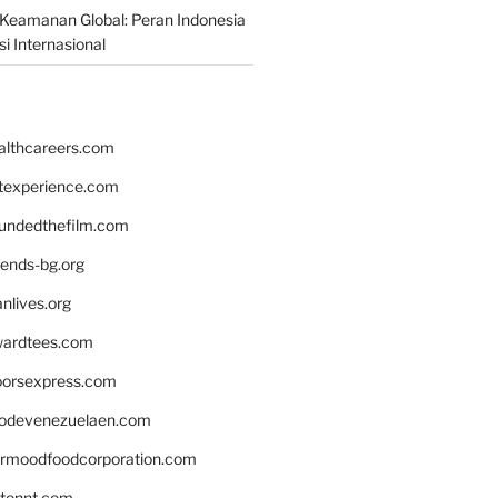
Keamanan Global: Peran Indonesia
i Internasional
althcareers.com
ntexperience.com
undedthefilm.com
iends-bg.org
nlives.org
ardtees.com
loorsexpress.com
odevenezuelaen.com
ermoodfoodcorporation.com
stonnt.com