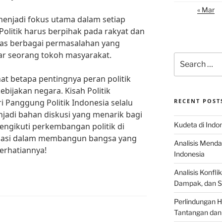
« Mar
menjadi fokus utama dalam setiap
 Politik harus berpihak pada rakyat dan
as berbagai permasalahan yang
jar seorang tokoh masyarakat.
Search
for:
hat betapa pentingnya peran politik
ijakan negara. Kisah Politik
ri Panggung Politik Indonesia selalu
RECENT POST
njadi bahan diskusi yang menarik bagi
Kudeta di Indo
engikuti perkembangan politik di
sipasi dalam membangun bangsa yang
Analisis Menda
perhatiannya!
Indonesia
Analisis Konflik
Dampak, dan S
Perlindungan H
Tantangan dan