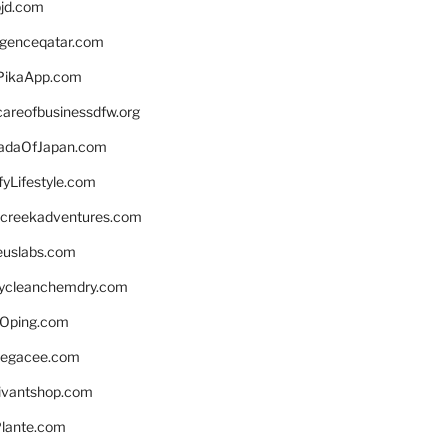
bjd.com
ligenceqatar.com
PikaApp.com
careofbusinessdfw.org
daOfJapan.com
fyLifestyle.com
screekadventures.com
euslabs.com
lycleanchemdry.com
Oping.com
legacee.com
ivantshop.com
lante.com