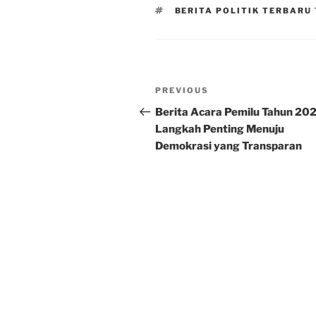
TAGS
BERITA POLITIK TERBARU 
Post
Previous
PREVIOUS
navigation
Post
Berita Acara Pemilu Tahun 20
Langkah Penting Menuju
Demokrasi yang Transparan