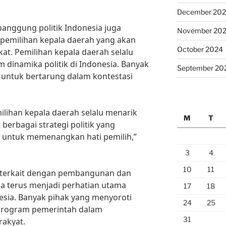
December 20
i panggung politik Indonesia juga
November 20
pemilihan kepala daerah yang akan
October 2024
at. Pemilihan kepala daerah selalu
dinamika politik di Indonesia. Banyak
September 20
p untuk bertarung dalam kontestasi
ilihan kepala daerah selalu menarik
M
T
t berbagai strategi politik yang
t untuk memenangkan hati pemilih,”
3
4
10
11
tik terkait dengan pembangunan dan
a terus menjadi perhatian utama
17
18
nesia. Banyak pihak yang menyoroti
24
25
-program pemerintah dalam
31
rakyat.