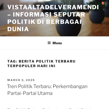
Skip
VISTAALTADELVERAMENDI
to
– INFORMASI SEPUTAR
content
POLITIK DI BERBAGAI
DUNIA
Menu
TAG:
BERITA POLITIK TERBARU
TERPOPULER HARI INI
POSTED
MARCH 3, 2025
ON
Tren Politik Terbaru: Perkembangan
Partai-Partai Utama