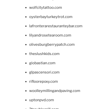
wolfcitytattoo.com
oysterbayturkeytrot.com
lafronterarestauranteybar.com
lilyandrosetearoom.com
olivesburgberrypatch.com
theslushkids.com
giobastian.com
glpascensori.com
rifloorepoxy.com
woolleymillingandpaving.com
uptonpvd.com