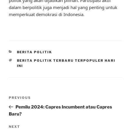
politik yang akan dijadikan pilihan. Partisipasi aktif
dalam berpolitik juga menjadi hal yang penting untuk
memperkuat demokrasi di Indonesia.
CATEGORIES
BERITA POLITIK
TAGS
BERITA POLITIK TERBARU TERPOPULER HARI
INI
Post
Previous
PREVIOUS
navigation
Post
Pemilu 2024: Capres Incumbent atau Capres
Baru?
Next
NEXT