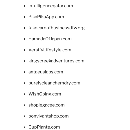
intelligenceqatar.com
PikaPikaApp.com
takecareofbusinessdfw.org
HamadaOfJapan.com
VersifyLifestyle.com
kingscreekadventures.com
antaeuslabs.com
purelycleanchemdry.com
WishOping.com
shoplegacee.com
bonvivantshop.com
CupPlante.com