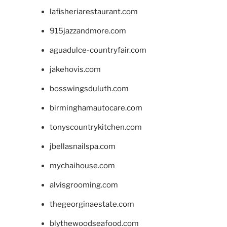
lafisheriarestaurant.com
915jazzandmore.com
aguadulce-countryfair.com
jakehovis.com
bosswingsduluth.com
birminghamautocare.com
tonyscountrykitchen.com
jbellasnailspa.com
mychaihouse.com
alvisgrooming.com
thegeorginaestate.com
blythewoodseafood.com