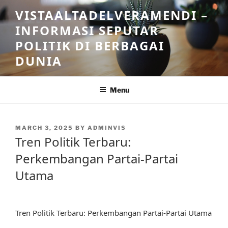
Skip
VISTAALTADELVERAMENDI –
to
INFORMASI SEPUTAR
content
POLITIK DI BERBAGAI
DUNIA
Menu
POSTED
MARCH 3, 2025
BY
ADMINVIS
ON
Tren Politik Terbaru:
Perkembangan Partai-Partai
Utama
Tren Politik Terbaru: Perkembangan Partai-Partai Utama