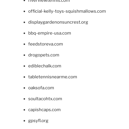
riverviewtennis.com
official-kelly-toys-squishmallows.com
displaygardenonsuncrest.org
bbq-empire-usa.com
feedstoreva.com
drogopets.com
ediblechalk.com
tabletennisnearme.com
oaksofa.com
soultacohtx.com
capishcaps.com
gpsyfl.org