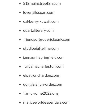
318mainstreet8h.com
lovenailsspari.com
oakberry-kuwait.com
quartzliterary.com
friendsofbroderickpark.com
studiopiattellina.com
jannagrillspringfield.com
fujiyamacharleston.com
elpatronchardon.com
donglaishun-order.com
fiamc-rome2022.org
mariceworldessentials.com