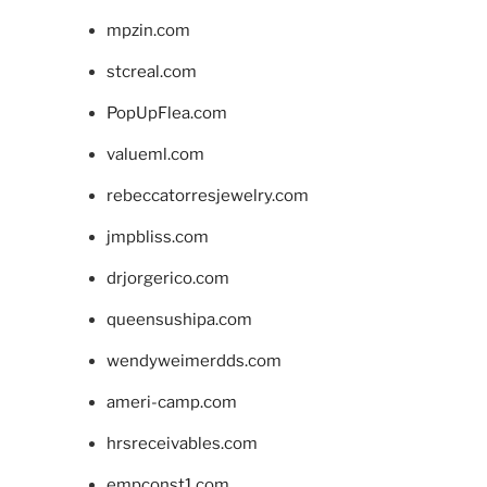
mpzin.com
stcreal.com
PopUpFlea.com
valueml.com
rebeccatorresjewelry.com
jmpbliss.com
drjorgerico.com
queensushipa.com
wendyweimerdds.com
ameri-camp.com
hrsreceivables.com
empconst1.com