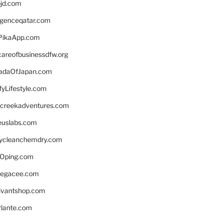
bjd.com
ligenceqatar.com
PikaApp.com
careofbusinessdfw.org
daOfJapan.com
fyLifestyle.com
screekadventures.com
euslabs.com
lycleanchemdry.com
Oping.com
legacee.com
ivantshop.com
lante.com