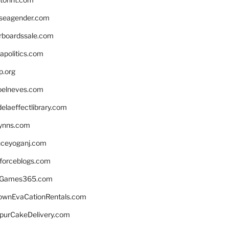
seagender.com
rboardssale.com
apolitics.com
p.org
elneves.com
laeffectlibrary.com
lynns.com
nceyoganj.com
sforceblogs.com
nGames365.com
ownEvaCationRentals.com
lpurCakeDelivery.com