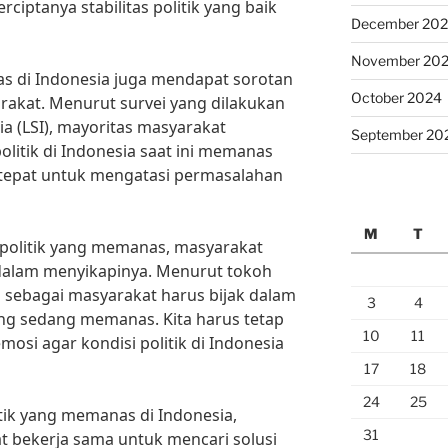
erciptanya stabilitas politik yang baik
December 20
November 20
as di Indonesia juga mendapat sorotan
October 2024
rakat. Menurut survei yang dilakukan
a (LSI), mayoritas masyarakat
September 20
itik di Indonesia saat ini memanas
 tepat untuk mengatasi permasalahan
M
T
politik yang memanas, masyarakat
 dalam menyikapinya. Menurut tokoh
a sebagai masyarakat harus bijak dalam
3
4
yang sedang memanas. Kita harus tetap
10
11
mosi agar kondisi politik di Indonesia
17
18
24
25
tik yang memanas di Indonesia,
31
t bekerja sama untuk mencari solusi