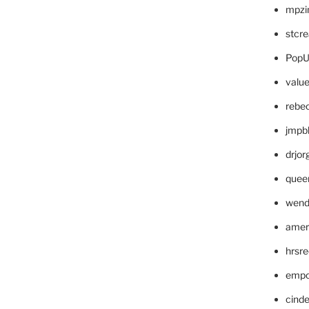
mpzi
stcr
PopU
valu
rebe
jmpb
drjor
quee
wend
amer
hrsr
empc
cinde