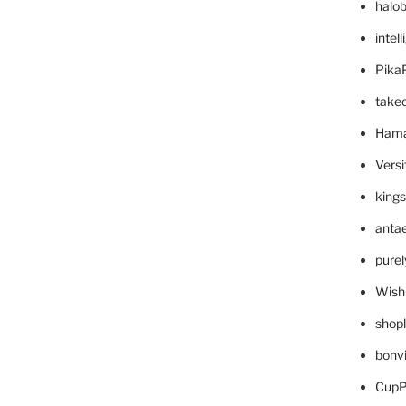
halo
intel
Pika
take
Hama
Versi
king
anta
pure
Wish
shop
bonv
CupP