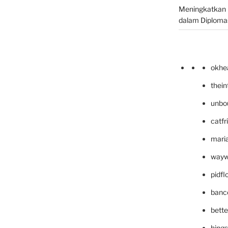
Meningkatkan 
dalam Diplomas
okhe
thei
unbo
catfr
maria
wayw
pidf
banc
bett
hing