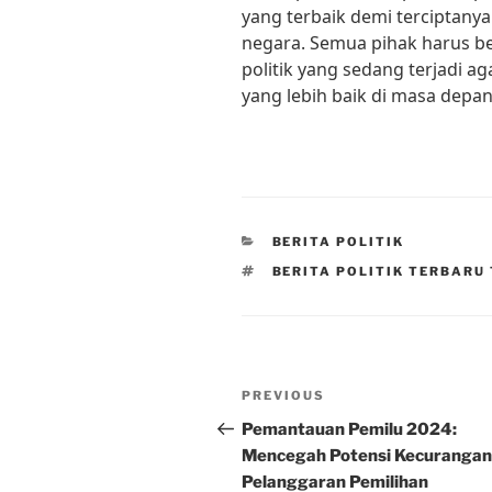
yang terbaik demi terciptanya 
negara. Semua pihak harus b
politik yang sedang terjadi a
yang lebih baik di masa depan
CATEGORIES
BERITA POLITIK
TAGS
BERITA POLITIK TERBARU 
Post
Previous
PREVIOUS
navigation
Post
Pemantauan Pemilu 2024:
Mencegah Potensi Kecurangan
Pelanggaran Pemilihan