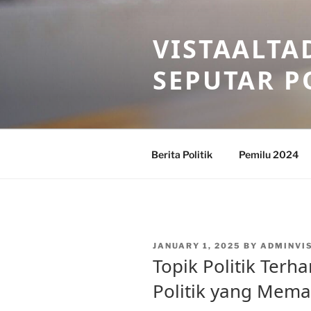
Skip
to
VISTAALTA
content
SEPUTAR P
Berita Politik
Pemilu 2024
POSTED
JANUARY 1, 2025
BY
ADMINVI
ON
Topik Politik Terha
Politik yang Mema