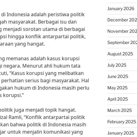
January 2026
i di Indonesia adalah peristiwa politik
December 20
ah masyarakat. Berbagai isu dan
ang menjadi sorotan utama di berbagai
November 20
i hingga konflik antarpartai politik,
September 20
araan yang hangat.
August 2025
 yang memanas adalah kasus korupsi
July 2025
gi negara. Menurut ahli hukum tata
stuti, “Kasus korupsi yang melibatkan
June 2025
 perhatian serius bagi masyarakat. Hal
akan hukum di Indonesia masih perlu
May 2025
 korupsi.”
April 2025
 politik juga menjadi topik hangat.
March 2025
izal Ramli, “Konflik antarpartai politik
February 2025
kkan bahwa politik di Indonesia masih
ajar untuk menjalin komunikasi yang
January 2025