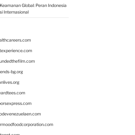
Keamanan Global: Peran Indonesia
i Internasional
althcareers.com
ntexperience.com
undedthefilm.com
iends-bg.org
nlives.org
ardtees.com
loorsexpress.com
odevenezuelaen.com
ermoodfoodcorporation.com
stonnt.com