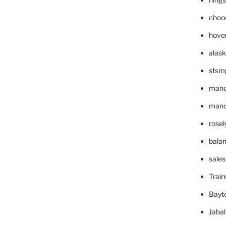
choo
hove
alask
stsm
mano
mande
rose
bala
sale
Trai
Bayt
Jaba