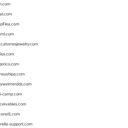
n.com
eal.com
pFlea.com
eml.com
ccatorresjewelry.com
liss.com
gerico.com
nsushipa.com
yweimerdds.com
i-camp.com
eceivables.com
onst1.com
rella-support.com