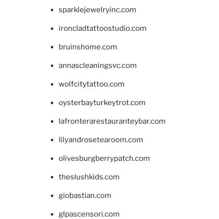
sparklejewelryinc.com
ironcladtattoostudio.com
bruinshome.com
annascleaningsvc.com
wolfcitytattoo.com
oysterbayturkeytrot.com
lafronterarestauranteybar.com
lilyandrosetearoom.com
olivesburgberrypatch.com
theslushkids.com
giobastian.com
glpascensori.com