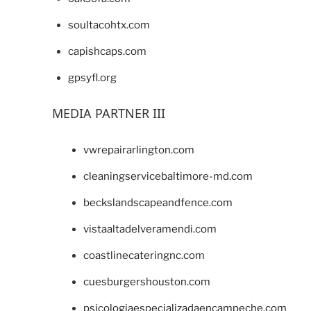
soultacohtx.com
capishcaps.com
gpsyfl.org
MEDIA PARTNER III
vwrepairarlington.com
cleaningservicebaltimore-md.com
beckslandscapeandfence.com
vistaaltadelveramendi.com
coastlinecateringnc.com
cuesburgershouston.com
psicologiaespecializadaencampeche.com