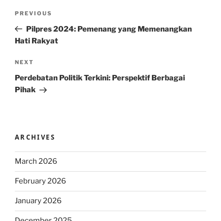
Post
Previous
PREVIOUS
navigation
Post
Pilpres 2024: Pemenang yang Memenangkan
Hati Rakyat
Next
NEXT
Post
Perdebatan Politik Terkini: Perspektif Berbagai
Pihak
ARCHIVES
March 2026
February 2026
January 2026
December 2025