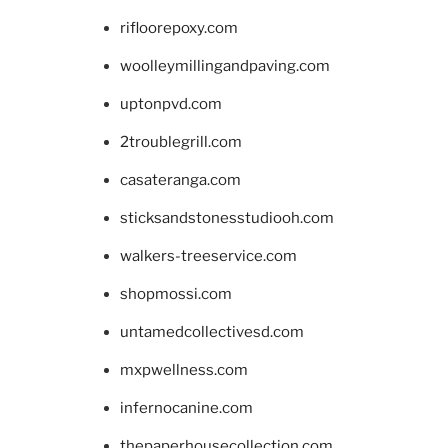
rifloorepoxy.com
woolleymillingandpaving.com
uptonpvd.com
2troublegrill.com
casateranga.com
sticksandstonesstudiooh.com
walkers-treeservice.com
shopmossi.com
untamedcollectivesd.com
mxpwellness.com
infernocanine.com
thepaperhousecollection.com