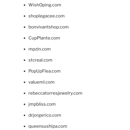
WishOping.com
shoplegacee.com
bonvivantshop.com
CupPlante.com
mpzin.com
stcreal.com
PopUpFlea.com
valueml.com
rebeccatorresjewelry.com
jmpbliss.com
drjorgerico.com
queensushipa.com