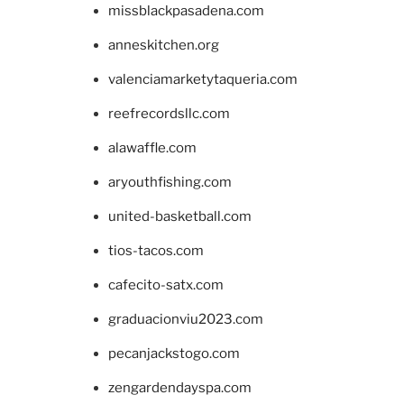
missblackpasadena.com
anneskitchen.org
valenciamarketytaqueria.com
reefrecordsllc.com
alawaffle.com
aryouthfishing.com
united-basketball.com
tios-tacos.com
cafecito-satx.com
graduacionviu2023.com
pecanjackstogo.com
zengardendayspa.com