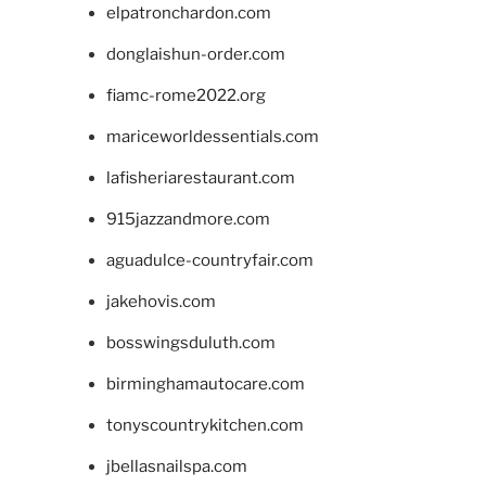
elpatronchardon.com
donglaishun-order.com
fiamc-rome2022.org
mariceworldessentials.com
lafisheriarestaurant.com
915jazzandmore.com
aguadulce-countryfair.com
jakehovis.com
bosswingsduluth.com
birminghamautocare.com
tonyscountrykitchen.com
jbellasnailspa.com