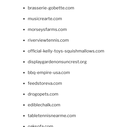
brasserie-gobette.com
musicrearte.com
morseysfarms.com
riverviewtennis.com
official-kelly-toys-squishmallows.com
displaygardenonsuncrest.org
bbq-empire-usa.com
feedstoreva.com
drogopets.com
ediblechalk.com
tabletennisnearme.com
oaksofa.com