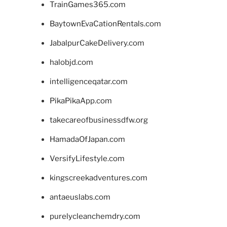
TrainGames365.com
BaytownEvaCationRentals.com
JabalpurCakeDelivery.com
halobjd.com
intelligenceqatar.com
PikaPikaApp.com
takecareofbusinessdfw.org
HamadaOfJapan.com
VersifyLifestyle.com
kingscreekadventures.com
antaeuslabs.com
purelycleanchemdry.com