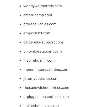
wendyweimerdds.com
ameri-camp.com
hrsreceivables.com
empconst1.com
cinderella-support.com
bigpinkrestaurant.com
inspirehuahin.com
memmingerspainting.com
jeremypbeasley.com
thesandwichdepotcos.com
drgiggleshouseofpain.com
hotflashdesigns.com