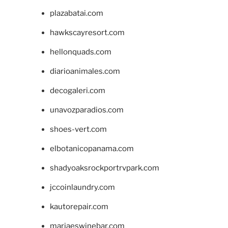
plazabatai.com
hawkscayresort.com
hellonquads.com
diarioanimales.com
decogaleri.com
unavozparadios.com
shoes-vert.com
elbotanicopanama.com
shadyoaksrockportrvpark.com
jccoinlaundry.com
kautorepair.com
marjaeswinebar.com