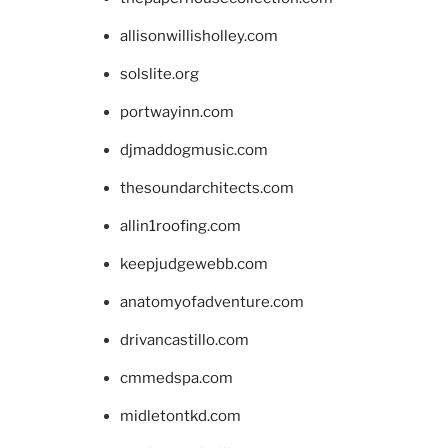
allisonwillisholley.com
solslite.org
portwayinn.com
djmaddogmusic.com
thesoundarchitects.com
allin1roofing.com
keepjudgewebb.com
anatomyofadventure.com
drivancastillo.com
cmmedspa.com
midletontkd.com