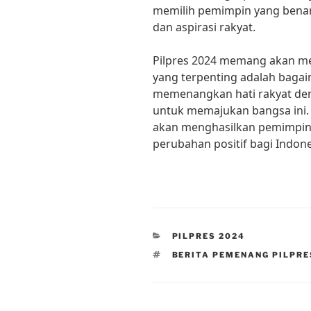
memilih pemimpin yang bena
dan aspirasi rakyat.
Pilpres 2024 memang akan me
yang terpenting adalah bagai
memenangkan hati rakyat den
untuk memajukan bangsa ini. 
akan menghasilkan pemimpi
perubahan positif bagi Indone
CATEGORIES
PILPRES 2024
TAGS
BERITA PEMENANG PILPRE