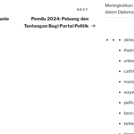
Meningkatkan 
NEXT
Next
dalam Diplomas
Post
unia
Pemilu 2024: Peluang dan
Tantangan Bagi Partai Politik
okhe
thei
unbo
catfr
maria
wayw
pidf
banc
bett
hing