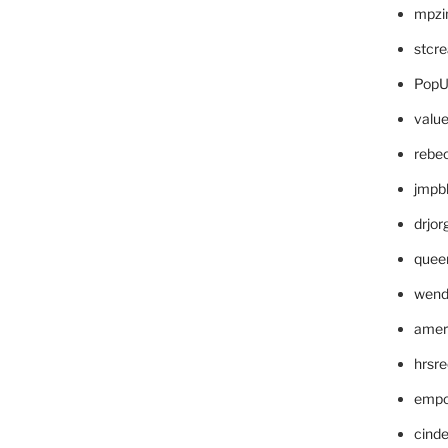
mpzi
stcr
PopU
valu
rebe
jmpb
drjor
quee
wend
amer
hrsr
empc
cinde