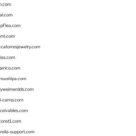
n.com
eal.com
pFlea.com
eml.com
ccatorresjewelry.com
liss.com
gerico.com
nsushipa.com
yweimerdds.com
i-camp.com
eceivables.com
onst1.com
rella-support.com