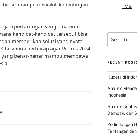
r-benar mampu mewakili kepentingan
« Mar
njadi pertarungan sengit, namun
mana kandidat-kandidat tersebut bisa
Search
gan memberikan solusi yang nyata
for:
Kita semua berharap agar Pilpres 2024
n yang benar-benar mampu membawa
sia.
RECENT POST
Kudeta di Indo
Analisis Menda
Indonesia
Analisis Konflik
S
Dampak, dan S
Perlindungan H
Tantangan dan