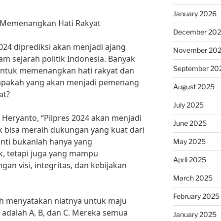
January 2026
g Memenangkan Hati Rakyat
December 20
2024 diprediksi akan menjadi ajang
November 20
am sejarah politik Indonesia. Banyak
September 20
 untuk memenangkan hati rakyat dan
iapakah yang akan menjadi pemenang
August 2025
at?
July 2025
 Heryanto, “Pilpres 2024 akan menjadi
June 2025
uk bisa meraih dukungan yang kuat dari
nti bukanlah hanya yang
May 2025
, tetapi juga yang mampu
April 2025
n visi, integritas, dan kebijakan
March 2025
February 2025
h menyatakan niatnya untuk maju
n adalah A, B, dan C. Mereka semua
January 2025