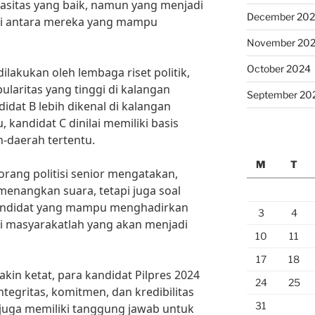
asitas yang baik, namun yang menjadi
December 20
di antara mereka yang mampu
November 20
October 2024
ilakukan oleh lembaga riset politik,
pularitas yang tinggi di kalangan
September 20
dat B lebih dikenal di kalangan
 kandidat C dinilai memiliki basis
-daerah tertentu.
M
T
rang politisi senior mengatakan,
menangkan suara, tetapi juga soal
andidat yang mampu menghadirkan
3
4
i masyarakatlah yang akan menjadi
10
11
17
18
in ketat, para kandidat Pilpres 2024
24
25
ntegritas, komitmen, dan kredibilitas
31
a juga memiliki tanggung jawab untuk