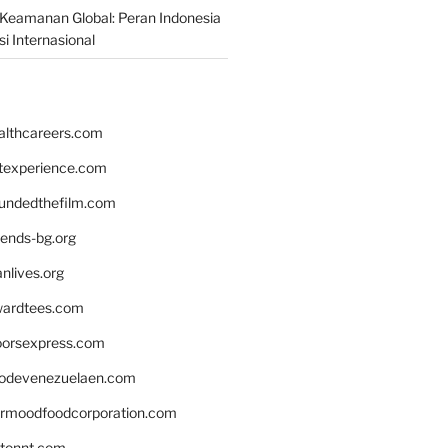
Keamanan Global: Peran Indonesia
i Internasional
althcareers.com
ntexperience.com
undedthefilm.com
iends-bg.org
nlives.org
ardtees.com
loorsexpress.com
odevenezuelaen.com
ermoodfoodcorporation.com
stonnt.com