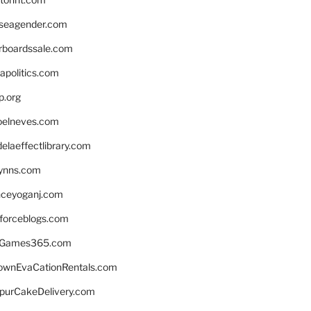
seagender.com
rboardssale.com
apolitics.com
p.org
elneves.com
laeffectlibrary.com
lynns.com
nceyoganj.com
sforceblogs.com
nGames365.com
ownEvaCationRentals.com
lpurCakeDelivery.com