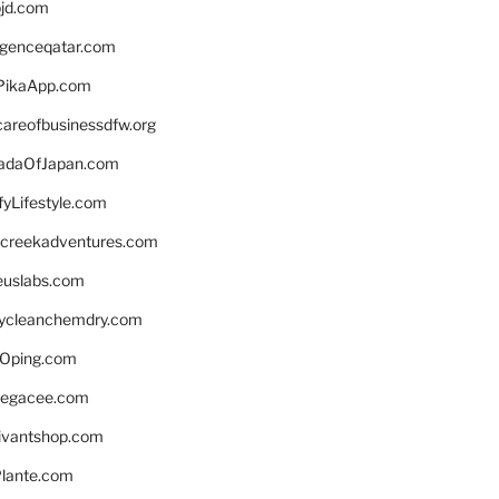
bjd.com
ligenceqatar.com
PikaApp.com
careofbusinessdfw.org
daOfJapan.com
fyLifestyle.com
screekadventures.com
euslabs.com
lycleanchemdry.com
Oping.com
legacee.com
ivantshop.com
lante.com