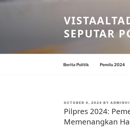
Skip
to
VISTAALTA
content
SEPUTAR P
Berita Politik
Pemilu 2024
POSTED
OCTOBER 4, 2024
BY
ADMINVI
ON
Pilpres 2024: Pe
Memenangkan Hat