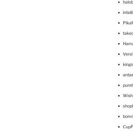
halo
intel
Pika
take
Hama
Versi
king
anta
pure
Wish
shop
bonv
CupP