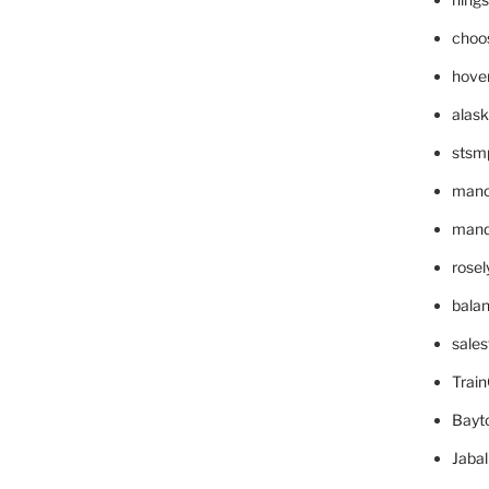
choo
hove
alask
stsm
mano
mande
rose
bala
sale
Trai
Bayt
Jaba