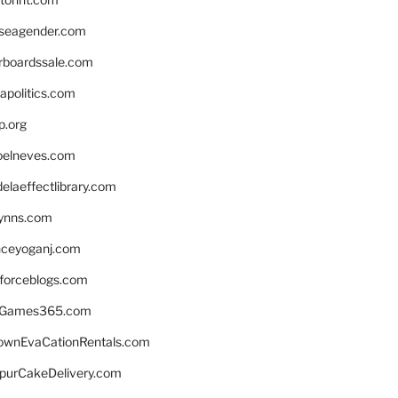
seagender.com
rboardssale.com
apolitics.com
p.org
elneves.com
laeffectlibrary.com
lynns.com
nceyoganj.com
sforceblogs.com
nGames365.com
ownEvaCationRentals.com
lpurCakeDelivery.com