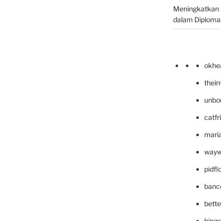
Meningkatkan 
dalam Diplomas
okhe
thei
unbo
catfr
maria
wayw
pidf
banc
bett
hing