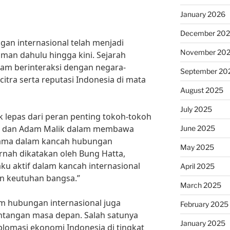
January 2026
December 20
an internasional telah menjadi
November 20
aman dahulu hingga kini. Sejarah
lam berinteraksi dengan negara-
September 20
itra serta reputasi Indonesia di mata
August 2025
July 2025
k lepas dari peran penting tokoh-tokoh
a, dan Adam Malik dalam membawa
June 2025
tama dalam kancah hubungan
May 2025
ernah dikatakan oleh Bung Hatta,
ku aktif dalam kancah internasional
April 2025
n keutuhan bangsa.”
March 2025
m hubungan internasional juga
February 2025
ntangan masa depan. Salah satunya
January 2025
lomasi ekonomi Indonesia di tingkat