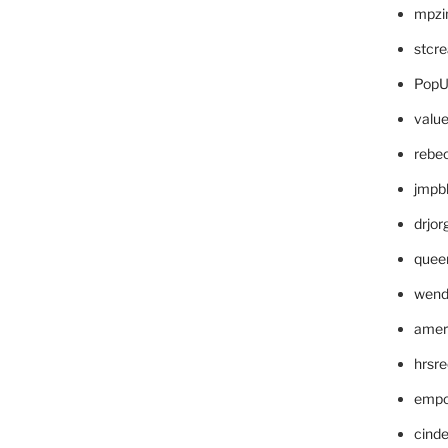
mpzi
stcr
PopU
valu
rebe
jmpb
drjor
quee
wend
amer
hrsr
empc
cinde