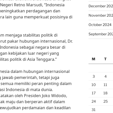
 Negeri Retno Marsudi, “Indonesia
December 20
 meningkatkan perdagangan dan
November 20
ra lain guna memperkuat posisinya di
October 2024
September 20
 menjaga stabilitas politik di
ut pakar hubungan internasional, Dr.
Indonesia sebagai negara besar di
an kebijakan luar negeri yang
itas politik di Asia Tenggara.”
M
T
nesia dalam hubungan internasional
3
4
 jawab pemerintah, tetapi juga
ta semua memiliki peran penting dalam
10
11
si Indonesia di mata dunia.
17
18
atakan oleh Presiden Joko Widodo,
rak maju dan berperan aktif dalam
24
25
mewujudkan perdamaian dan keadilan
31