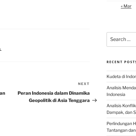
« Mar
Search
for:
L
RECENT POST
Kudeta di Indo
NEXT
Next
Analisis Menda
Post
gan
Peran Indonesia dalam Dinamika
Indonesia
Geopolitik di Asia Tenggara
Analisis Konflik
Dampak, dan S
Perlindungan H
Tantangan dan