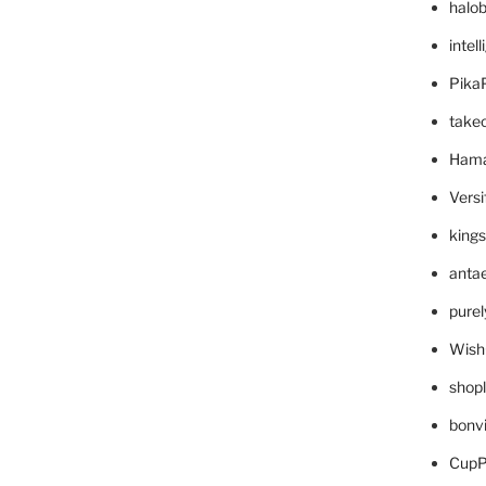
halo
intel
Pika
take
Hama
Versi
king
anta
pure
Wish
shop
bonv
CupP