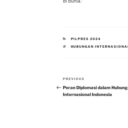
di dunia.”
CATEGORIES
PILPRES 2024
TAGS
HUBUNGAN INTERNASIONA
Post
Previous
PREVIOUS
navigation
Post
Peran Diplomasi dalam Hubun
Internasional Indonesia