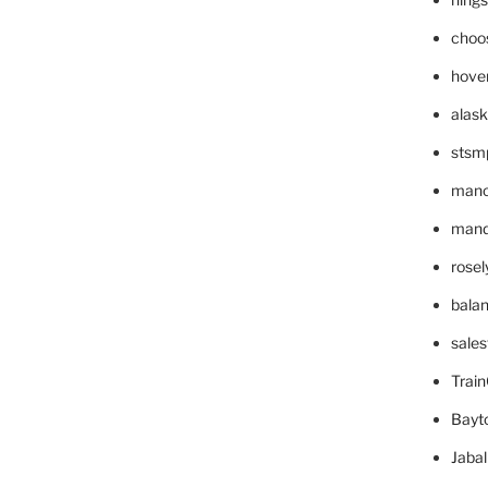
choo
hove
alask
stsm
mano
mande
rose
bala
sale
Trai
Bayt
Jaba