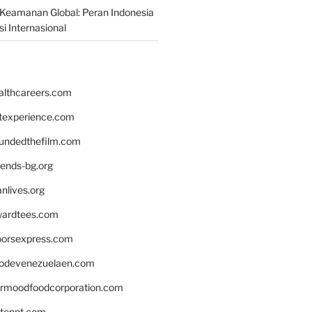
Keamanan Global: Peran Indonesia
i Internasional
althcareers.com
ntexperience.com
undedthefilm.com
iends-bg.org
nlives.org
ardtees.com
loorsexpress.com
odevenezuelaen.com
ermoodfoodcorporation.com
stonnt.com