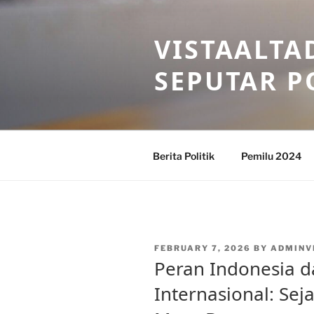
Skip
to
VISTAALTA
content
SEPUTAR P
Berita Politik
Pemilu 2024
POSTED
FEBRUARY 7, 2026
BY
ADMINV
ON
Peran Indonesia 
Internasional: Se