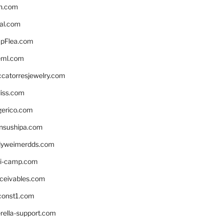
n.com
eal.com
pFlea.com
eml.com
ccatorresjewelry.com
liss.com
gerico.com
nsushipa.com
yweimerdds.com
i-camp.com
eceivables.com
onst1.com
rella-support.com