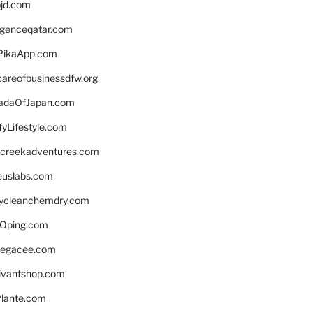
bjd.com
ligenceqatar.com
PikaApp.com
careofbusinessdfw.org
daOfJapan.com
fyLifestyle.com
screekadventures.com
euslabs.com
lycleanchemdry.com
Oping.com
legacee.com
ivantshop.com
lante.com