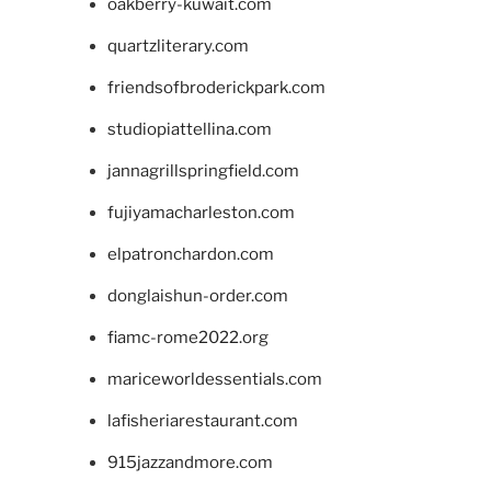
oakberry-kuwait.com
quartzliterary.com
friendsofbroderickpark.com
studiopiattellina.com
jannagrillspringfield.com
fujiyamacharleston.com
elpatronchardon.com
donglaishun-order.com
fiamc-rome2022.org
mariceworldessentials.com
lafisheriarestaurant.com
915jazzandmore.com