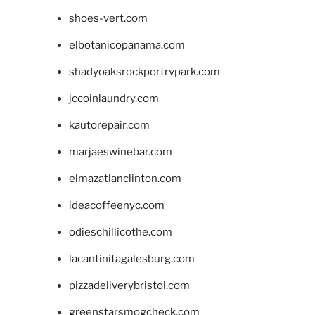
shoes-vert.com
elbotanicopanama.com
shadyoaksrockportrvpark.com
jccoinlaundry.com
kautorepair.com
marjaeswinebar.com
elmazatlanclinton.com
ideacoffeenyc.com
odieschillicothe.com
lacantinitagalesburg.com
pizzadeliverybristol.com
greenstarsmogcheck.com