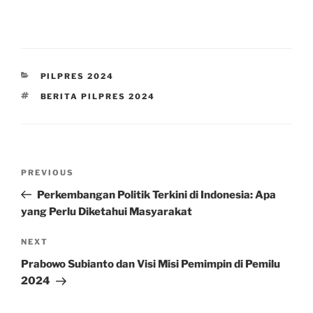
CATEGORIES
PILPRES 2024
TAGS
BERITA PILPRES 2024
Post
Previous
PREVIOUS
navigation
Post
Perkembangan Politik Terkini di Indonesia: Apa
yang Perlu Diketahui Masyarakat
Next
NEXT
Post
Prabowo Subianto dan Visi Misi Pemimpin di Pemilu
2024