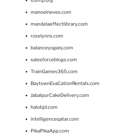
stsmp.org
manoelneves.com
mandelaeffectlibrary.com
roselynns.com
balanceyoganj.com
salesforceblogs.com
TrainGames365.com
BaytownEvaCationRentals.com
JabalpurCakeDelivery.com
halobjd.com
intelligenceqatar.com
PikaPikaApp.com