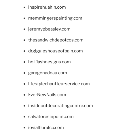
inspirehuahin.com
memmingerspainting.com
jeremypbeasley.com
thesandwichdepotcos.com
drgiggleshouseofpain.com
hotflashdesigns.com
garagenadeau.com
lifestylechauffeurservice.com
EverNewNails.com
insideoutdecoratingcentre.com
salvatoresinpoint.com
jovialfloralco.com