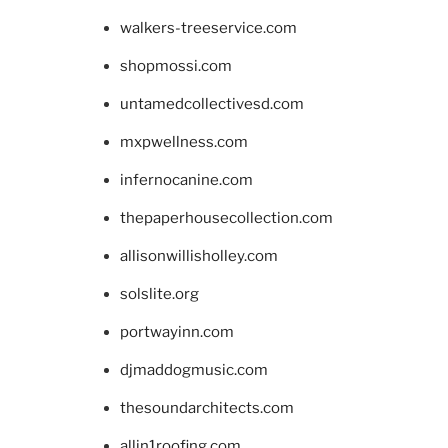
walkers-treeservice.com
shopmossi.com
untamedcollectivesd.com
mxpwellness.com
infernocanine.com
thepaperhousecollection.com
allisonwillisholley.com
solslite.org
portwayinn.com
djmaddogmusic.com
thesoundarchitects.com
allin1roofing.com