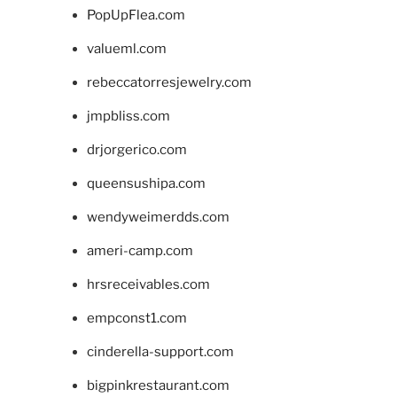
PopUpFlea.com
valueml.com
rebeccatorresjewelry.com
jmpbliss.com
drjorgerico.com
queensushipa.com
wendyweimerdds.com
ameri-camp.com
hrsreceivables.com
empconst1.com
cinderella-support.com
bigpinkrestaurant.com