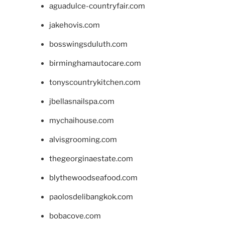
aguadulce-countryfair.com
jakehovis.com
bosswingsduluth.com
birminghamautocare.com
tonyscountrykitchen.com
jbellasnailspa.com
mychaihouse.com
alvisgrooming.com
thegeorginaestate.com
blythewoodseafood.com
paolosdelibangkok.com
bobacove.com