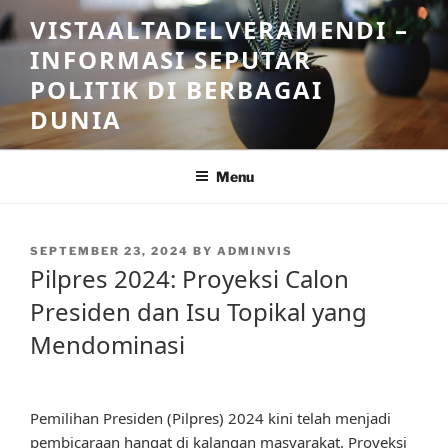
Skip
VISTAALTADELVERAMENDI –
to
INFORMASI SEPUTAR
content
POLITIK DI BERBAGAI
DUNIA
Menu
POSTED
SEPTEMBER 23, 2024
BY
ADMINVIS
ON
Pilpres 2024: Proyeksi Calon
Presiden dan Isu Topikal yang
Mendominasi
Pemilihan Presiden (Pilpres) 2024 kini telah menjadi
pembicaraan hangat di kalangan masyarakat. Proyeksi