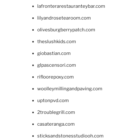
lafronterarestauranteybar.com
lilyandrosetearoom.com
olivesburgberrypatch.com
theslushkids.com
giobastian.com
glpascensori.com
rifloorepoxy.com
woolleymillingandpaving.com
uptonpvd.com
2troublegrill.com
casateranga.com
sticksandstonesstudiooh.com