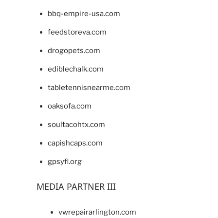
bbq-empire-usa.com
feedstoreva.com
drogopets.com
ediblechalk.com
tabletennisnearme.com
oaksofa.com
soultacohtx.com
capishcaps.com
gpsyfl.org
MEDIA PARTNER III
vwrepairarlington.com