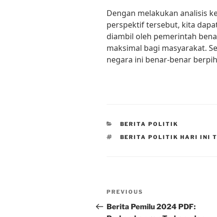
Dengan melakukan analisis ke
perspektif tersebut, kita da
diambil oleh pemerintah ben
maksimal bagi masyarakat. S
negara ini benar-benar berpi
CATEGORIES
BERITA POLITIK
TAGS
BERITA POLITIK HARI INI
Post
Previous
PREVIOUS
navigation
Post
Berita Pemilu 2024 PDF: