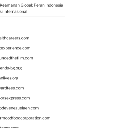
Keamanan Global: Peran Indonesia
i Internasional
althcareers.com
ntexperience.com
undedthefilm.com
iends-bg.org
nlives.org
ardtees.com
loorsexpress.com
odevenezuelaen.com
ermoodfoodcorporation.com
stonnt.com