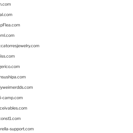
n.com
eal.com
pFlea.com
eml.com
ccatorresjewelry.com
liss.com
gerico.com
nsushipa.com
yweimerdds.com
i-camp.com
eceivables.com
onst1.com
rella-support.com