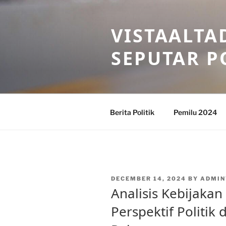
Skip
to
VISTAALTA
content
SEPUTAR P
Berita Politik
Pemilu 2024
POSTED
DECEMBER 14, 2024
BY
ADMIN
ON
Analisis Kebijakan
Perspektif Politik