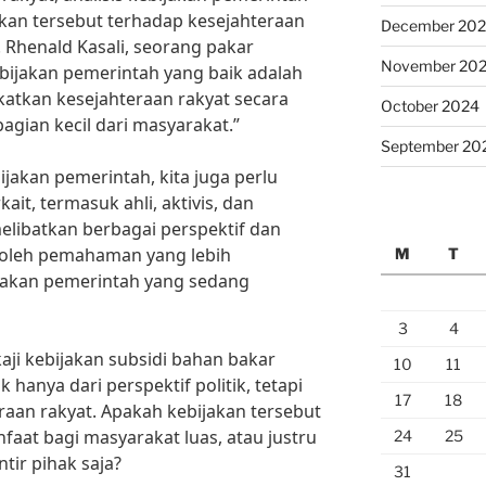
kan tersebut terhadap kesejahteraan
December 20
 Rhenald Kasali, seorang pakar
November 20
ijakan pemerintah yang baik adalah
atkan kesejahteraan rakyat secara
October 2024
agian kecil dari masyarakat.”
September 20
jakan pemerintah, kita juga perlu
ait, termasuk ahli, aktivis, dan
ibatkan berbagai perspektif dan
roleh pemahaman yang lebih
M
T
jakan pemerintah yang sedang
3
4
ji kebijakan subsidi bahan bakar
10
11
k hanya dari perspektif politik, tetapi
17
18
eraan rakyat. Apakah kebijakan tersebut
at bagi masyarakat luas, atau justru
24
25
ir pihak saja?
31