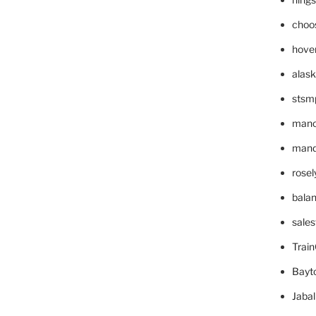
choo
hove
alask
stsm
mano
mande
rose
bala
sale
Trai
Bayt
Jaba