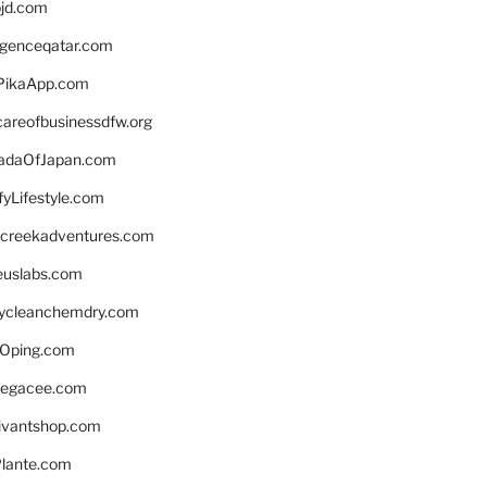
bjd.com
ligenceqatar.com
PikaApp.com
careofbusinessdfw.org
daOfJapan.com
fyLifestyle.com
screekadventures.com
euslabs.com
lycleanchemdry.com
Oping.com
legacee.com
ivantshop.com
lante.com