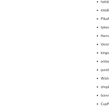
halo
intel
Pika
take
Hama
Versi
king
anta
pure
Wish
shop
bonv
CupP