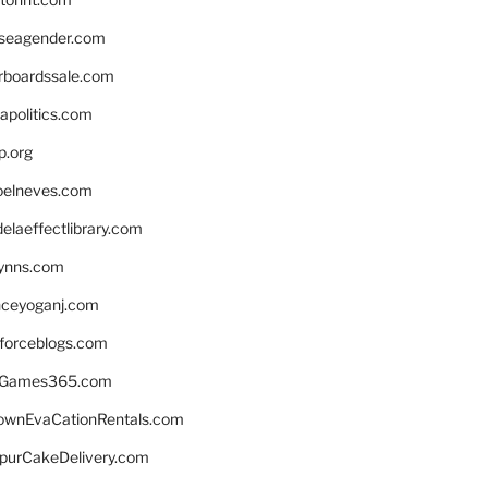
seagender.com
rboardssale.com
apolitics.com
p.org
elneves.com
laeffectlibrary.com
lynns.com
nceyoganj.com
sforceblogs.com
nGames365.com
ownEvaCationRentals.com
lpurCakeDelivery.com