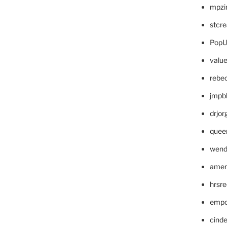
mpzi
stcr
PopU
valu
rebe
jmpb
drjor
quee
wend
amer
hrsr
empc
cinde