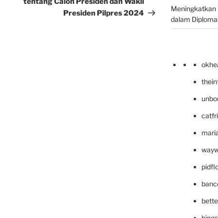
tentang Calon Presiden dan Wakil
Meningkatkan 
Presiden Pilpres 2024
dalam Diplomas
okhe
thei
unbo
catfr
maria
wayw
pidf
banc
bett
hing