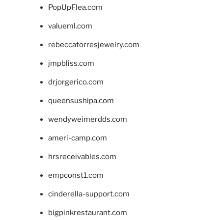
PopUpFlea.com
valueml.com
rebeccatorresjewelry.com
jmpbliss.com
drjorgerico.com
queensushipa.com
wendyweimerdds.com
ameri-camp.com
hrsreceivables.com
empconst1.com
cinderella-support.com
bigpinkrestaurant.com