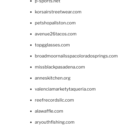
p-sports.net
korsairstreetwear.com
petshopallston.com
avenue26tacos.com
topgglasses.com
broadmoornailsspacoloradosprings.com
missblackpasadena.com
anneskitchen.org
valenciamarketytaqueria.com
reefrecordsllc.com
alawaffle.com
aryouthfishing.com