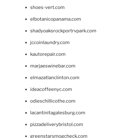
shoes-vert.com
elbotanicopanama.com
shadyoaksrockportrvpark.com
jccoinlaundry.com
kautorepair.com
marjaeswinebar.com
elmazatlanclinton.com
ideacoffeenyc.com
odieschillicothe.com
lacantinitagalesburg.com
pizzadeliverybristol.com
greenstarsmogcheck.com