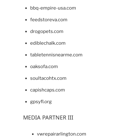
bbq-empire-usa.com
feedstoreva.com
drogopets.com
ediblechalk.com
tabletennisnearme.com
oaksofa.com
soultacohtx.com
capishcaps.com
gpsyfl.org
MEDIA PARTNER III
vwrepairarlington.com