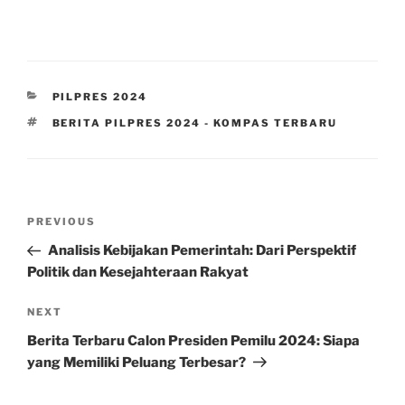
CATEGORIES
PILPRES 2024
TAGS
BERITA PILPRES 2024 - KOMPAS TERBARU
Post
Previous
PREVIOUS
navigation
Post
Analisis Kebijakan Pemerintah: Dari Perspektif
Politik dan Kesejahteraan Rakyat
Next
NEXT
Post
Berita Terbaru Calon Presiden Pemilu 2024: Siapa
yang Memiliki Peluang Terbesar?