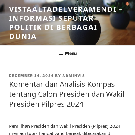
Skip
VISTAALTADELVERAMENDI –
to
INFORMASI SEPUTAR
content
POLITIK DI BERBAGAI
DUNIA
Menu
POSTED
DECEMBER 14, 2024
BY
ADMINVIS
ON
Komentar dan Analisis Kompas
tentang Calon Presiden dan Wakil
Presiden Pilpres 2024
Pemilihan Presiden dan Wakil Presiden (Pilpres) 2024
menjadi topik hangat yang banyak dibicarakan di