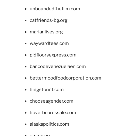
unboundedthefilm.com
catfriends-bg.org
marianlives.org
waywardtees.com
pidfloorsexpress.com
bancodevenezuelaen.com
bettermoodfoodcorporation.com
hingstonnt.com
chooseagender.com
hoverboardssale.com
alaskapolitics.com
stsmp.org