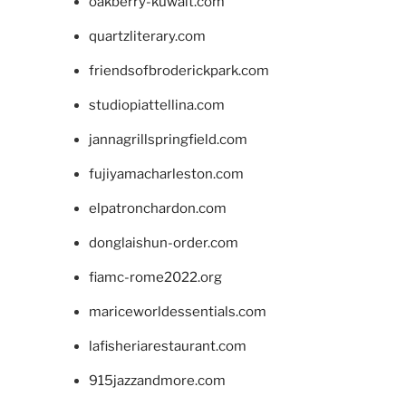
oakberry-kuwait.com
quartzliterary.com
friendsofbroderickpark.com
studiopiattellina.com
jannagrillspringfield.com
fujiyamacharleston.com
elpatronchardon.com
donglaishun-order.com
fiamc-rome2022.org
mariceworldessentials.com
lafisheriarestaurant.com
915jazzandmore.com