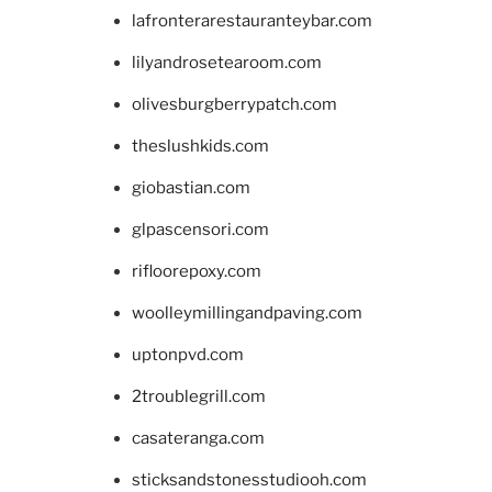
lafronterarestauranteybar.com
lilyandrosetearoom.com
olivesburgberrypatch.com
theslushkids.com
giobastian.com
glpascensori.com
rifloorepoxy.com
woolleymillingandpaving.com
uptonpvd.com
2troublegrill.com
casateranga.com
sticksandstonesstudiooh.com