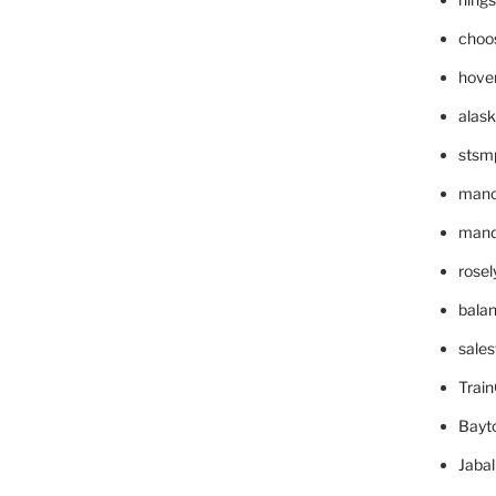
choo
hove
alask
stsm
mano
mande
rose
bala
sale
Trai
Bayt
Jaba