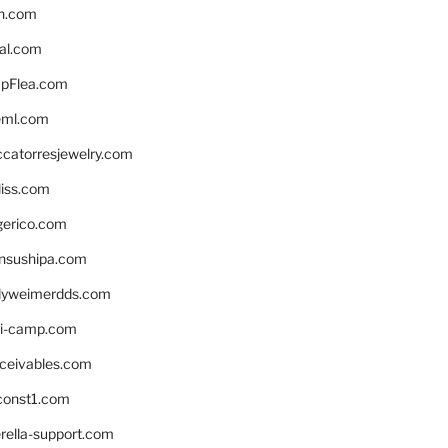
n.com
eal.com
pFlea.com
eml.com
ccatorresjewelry.com
liss.com
gerico.com
nsushipa.com
yweimerdds.com
i-camp.com
eceivables.com
onst1.com
rella-support.com