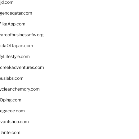
bjd.com
ligenceqatar.com
PikaApp.com
careofbusinessdfw.org
daOfJapan.com
fyLifestyle.com
screekadventures.com
euslabs.com
lycleanchemdry.com
Oping.com
legacee.com
ivantshop.com
lante.com