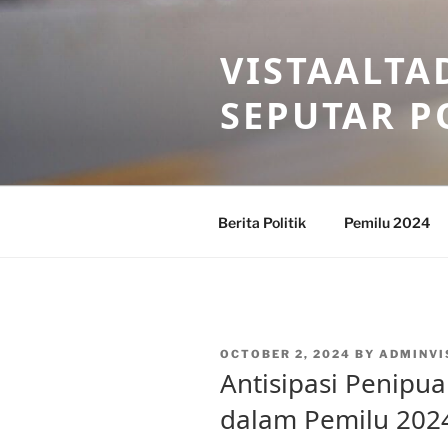
Skip
to
VISTAALTA
content
SEPUTAR P
Berita Politik
Pemilu 2024
POSTED
OCTOBER 2, 2024
BY
ADMINVI
ON
Antisipasi Penipu
dalam Pemilu 202