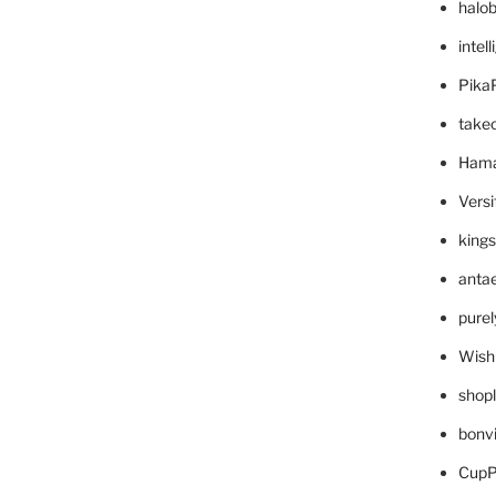
halo
intel
Pika
take
Hama
Versi
king
anta
pure
Wish
shop
bonv
CupP