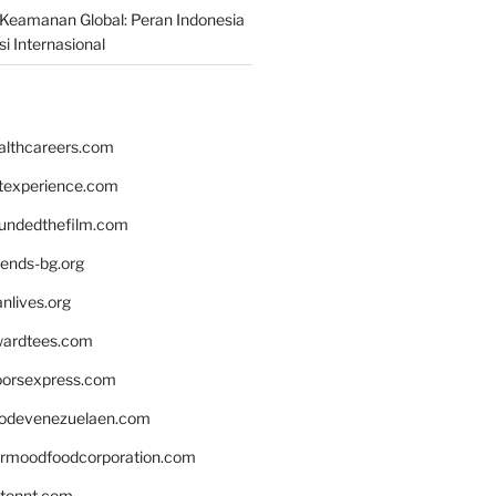
Keamanan Global: Peran Indonesia
i Internasional
althcareers.com
ntexperience.com
undedthefilm.com
iends-bg.org
nlives.org
ardtees.com
loorsexpress.com
odevenezuelaen.com
ermoodfoodcorporation.com
stonnt.com