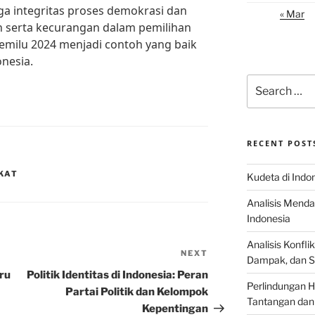
a integritas proses demokrasi dan
« Mar
n serta kecurangan dalam pemilihan
ilu 2024 menjadi contoh yang baik
nesia.
Search
for:
RECENT POST
GKAT
Kudeta di Indo
Analisis Menda
Indonesia
Analisis Konflik
NEXT
Next
Dampak, dan S
Post
ru
Politik Identitas di Indonesia: Peran
Perlindungan H
Partai Politik dan Kelompok
Tantangan dan
Kepentingan