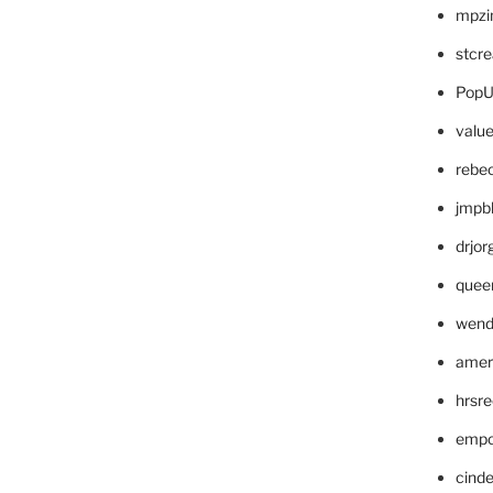
mpzi
stcr
PopU
valu
rebe
jmpb
drjor
quee
wend
amer
hrsr
empc
cinde