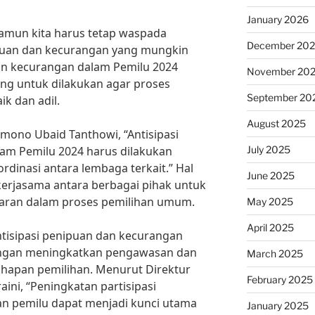
January 2026
namun kita harus tetap waspada
December 20
uan dan kecurangan yang mungkin
 dan kecurangan dalam Pemilu 2024
November 20
ing untuk dilakukan agar proses
September 20
k dan adil.
August 2025
mono Ubaid Tanthowi, “Antisipasi
July 2025
am Pemilu 2024 harus dilakukan
dinasi antara lembaga terkait.” Hal
June 2025
erjasama antara berbagai pihak untuk
aran dalam proses pemilihan umum.
May 2025
April 2025
tisipasi penipuan dan kecurangan
engan meningkatkan pengawasan dan
March 2025
ahapan pemilihan. Menurut Direktur
February 2025
aini, “Peningkatan partisipasi
n pemilu dapat menjadi kunci utama
January 2025