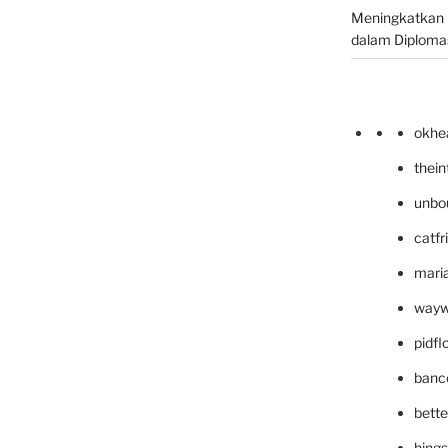
Meningkatkan 
dalam Diplomas
okhe
thei
unbo
catfr
maria
wayw
pidf
banc
bett
hing