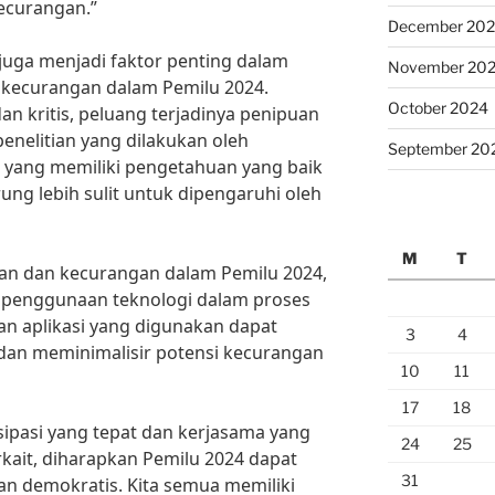
ecurangan.”
December 20
h juga menjadi faktor penting dalam
November 20
 kecurangan dalam Pemilu 2024.
October 2024
n kritis, peluang terjadinya penipuan
enelitian yang dilakukan oleh
September 20
ih yang memiliki pengetahuan yang baik
ung lebih sulit untuk dipengaruhi oleh
M
T
an dan kecurangan dalam Pemilu 2024,
 penggunaan teknologi dalam proses
an aplikasi yang digunakan dapat
3
4
n meminimalisir potensi kecurangan
10
11
17
18
ipasi yang tepat dan kerjasama yang
24
25
rkait, diharapkan Pemilu 2024 dapat
31
 dan demokratis. Kita semua memiliki