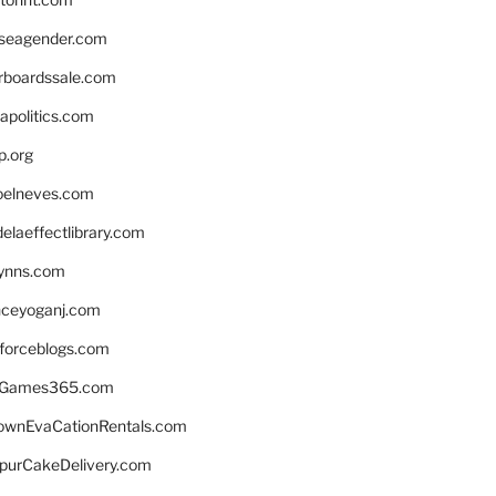
seagender.com
rboardssale.com
apolitics.com
p.org
elneves.com
laeffectlibrary.com
lynns.com
nceyoganj.com
sforceblogs.com
nGames365.com
ownEvaCationRentals.com
lpurCakeDelivery.com