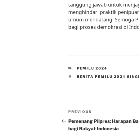
tanggung jawab untuk menjag
menghindari praktik penipua
umum mendatang. Semoga Pem
bagi proses demokrasi di Indo
CATEGORIES
PEMILU 2024
TAGS
BERITA PEMILU 2024 SIN
Post
Previous
PREVIOUS
navigation
Post
Pemenang Pilpres: Harapan Ba
bagi Rakyat Indonesia