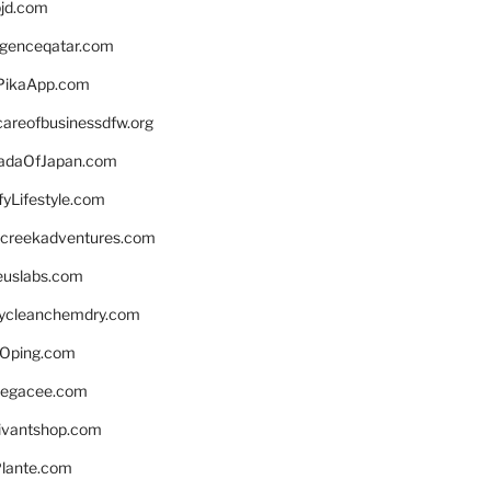
bjd.com
ligenceqatar.com
PikaApp.com
careofbusinessdfw.org
daOfJapan.com
fyLifestyle.com
screekadventures.com
euslabs.com
lycleanchemdry.com
Oping.com
legacee.com
ivantshop.com
lante.com