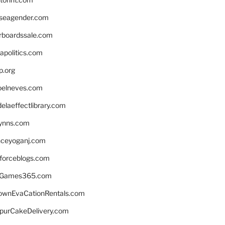
seagender.com
rboardssale.com
apolitics.com
p.org
elneves.com
laeffectlibrary.com
lynns.com
nceyoganj.com
sforceblogs.com
nGames365.com
ownEvaCationRentals.com
lpurCakeDelivery.com