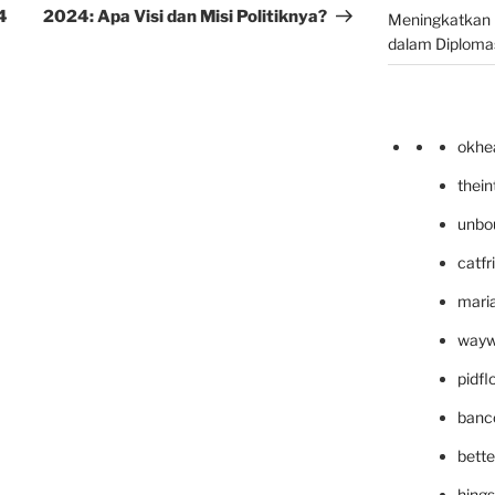
4
2024: Apa Visi dan Misi Politiknya?
Meningkatkan 
dalam Diplomas
okhe
thei
unbo
catfr
maria
wayw
pidf
banc
bett
hing