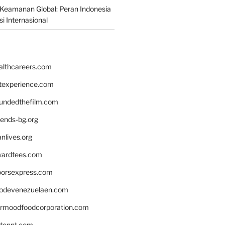
Keamanan Global: Peran Indonesia
i Internasional
althcareers.com
ntexperience.com
undedthefilm.com
iends-bg.org
nlives.org
ardtees.com
loorsexpress.com
odevenezuelaen.com
ermoodfoodcorporation.com
stonnt.com