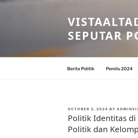
Skip
to
VISTAALTA
content
SEPUTAR P
Berita Politik
Pemilu 2024
POSTED
OCTOBER 2, 2024
BY
ADMINVI
ON
Politik Identitas d
Politik dan Kelom