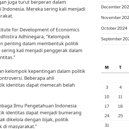
gan juga turut berperan dalam
December 20
i Indonesia. Mereka sering kali menjadi
rakat.
November 20
October 2024
stitute for Development of Economics
udhistira Adhinegara, “Kelompok
September 20
n penting dalam membentuk politik
a sering kali menjadi penggerak dalam
titas.”
M
T
dan kelompok kepentingan dalam politik
ntroversi. Beberapa ahli
ik identitas dapat memecah belah
3
4
10
11
embaga Ilmu Pengetahuan Indonesia
17
18
litik identitas dapat menjadi bumerang
24
25
ak dikelola dengan bijak, politik
31
k di masyarakat.”