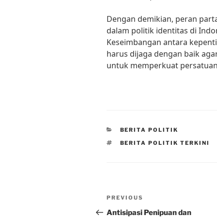
Dengan demikian, peran parta
dalam politik identitas di Ind
Keseimbangan antara kepenti
harus dijaga dengan baik agar
untuk memperkuat persatuan,
CATEGORIES
BERITA POLITIK
TAGS
BERITA POLITIK TERKINI
Post
Previous
PREVIOUS
navigation
Post
Antisipasi Penipuan dan