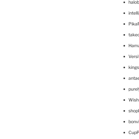
halo
intel
Pika
take
Hama
Versi
king
anta
pure
Wish
shop
bonv
CupP