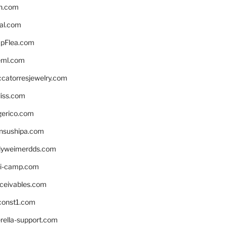
n.com
eal.com
pFlea.com
eml.com
ccatorresjewelry.com
liss.com
gerico.com
nsushipa.com
yweimerdds.com
i-camp.com
eceivables.com
onst1.com
rella-support.com