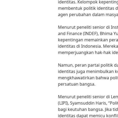
identitas. Kelompok kepentin
membentuk politik identitas d
agen perubahan dalam masya
Menurut peneliti senior di In
and Finance (INDEF), Bhima Y
kepentingan memainkan pera
identitas di Indonesia. Merek
memperjuangkan hak-hak iden
Namun, peran partai politik 
identitas juga menimbulkan ko
mengkhawatirkan bahwa polit
persatuan bangsa.
Menurut peneliti senior di L
(LIPI), Syamsuddin Haris, “Po
bagi keutuhan bangsa. Jika tid
identitas dapat memicu konfli