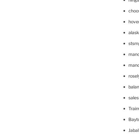
choo
hove
alask
stsm
mano
mande
rose
bala
sale
Trai
Bayt
Jaba