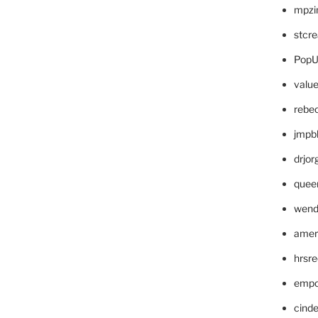
mpzi
stcr
PopU
valu
rebe
jmpb
drjor
quee
wend
amer
hrsr
empc
cinde