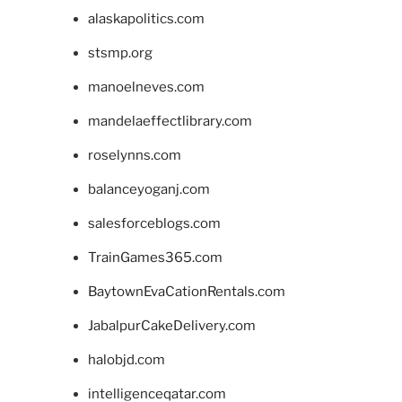
alaskapolitics.com
stsmp.org
manoelneves.com
mandelaeffectlibrary.com
roselynns.com
balanceyoganj.com
salesforceblogs.com
TrainGames365.com
BaytownEvaCationRentals.com
JabalpurCakeDelivery.com
halobjd.com
intelligenceqatar.com