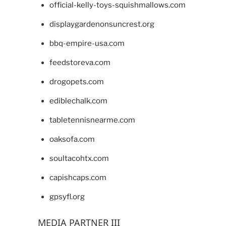
official-kelly-toys-squishmallows.com
displaygardenonsuncrest.org
bbq-empire-usa.com
feedstoreva.com
drogopets.com
ediblechalk.com
tabletennisnearme.com
oaksofa.com
soultacohtx.com
capishcaps.com
gpsyfl.org
MEDIA PARTNER III