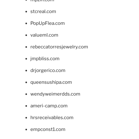
stcreal.com
PopUpFlea.com
valueml.com
rebeccatorresjewelry.com
jmpbliss.com
drjorgerico.com
queensushipa.com
wendyweimerdds.com
ameri-camp.com
hrsreceivables.com
empconst1.com