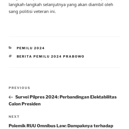
langkah-langkah selanjutnya yang akan diambil oleh
sang politisi veteran ini.
CATEGORIES
PEMILU 2024
TAGS
BERITA PEMILU 2024 PRABOWO
Post
Previous
PREVIOUS
navigation
Post
Survei Pilpres 2024: Perbandingan Elektabilitas
Calon Presiden
Next
NEXT
Post
Polemik RUU Omnibus Law: Dampaknya terhadap