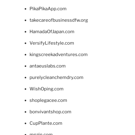
PikaPikaApp.com
takecareofbusinessdfw.org
HamadaOfJapan.com
VersifyLifestyle.com
kingscreekadventures.com
antaeuslabs.com
purelycleanchemdry.com
WishOping.com
shoplegacee.com
bonvivantshop.com
CupPlante.com
mpzin.com