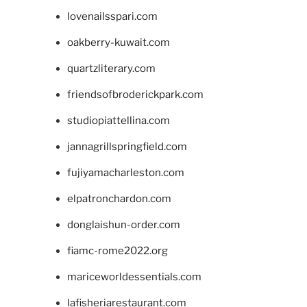
lovenailsspari.com
oakberry-kuwait.com
quartzliterary.com
friendsofbroderickpark.com
studiopiattellina.com
jannagrillspringfield.com
fujiyamacharleston.com
elpatronchardon.com
donglaishun-order.com
fiamc-rome2022.org
mariceworldessentials.com
lafisheriarestaurant.com