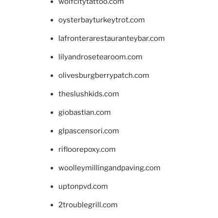
wolfcitytattoo.com
oysterbayturkeytrot.com
lafronterarestauranteybar.com
lilyandrosetearoom.com
olivesburgberrypatch.com
theslushkids.com
giobastian.com
glpascensori.com
rifloorepoxy.com
woolleymillingandpaving.com
uptonpvd.com
2troublegrill.com