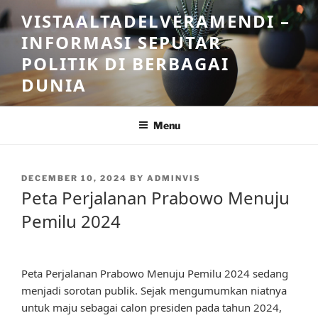
Skip
VISTAALTADELVERAMENDI –
to
INFORMASI SEPUTAR
content
POLITIK DI BERBAGAI
DUNIA
Menu
POSTED
DECEMBER 10, 2024
BY
ADMINVIS
ON
Peta Perjalanan Prabowo Menuju
Pemilu 2024
Peta Perjalanan Prabowo Menuju Pemilu 2024 sedang
menjadi sorotan publik. Sejak mengumumkan niatnya
untuk maju sebagai calon presiden pada tahun 2024,