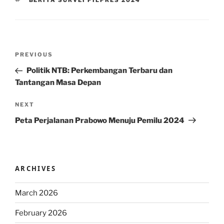
BERITA SURVEI PILPRES 2024
Post
Previous
PREVIOUS
navigation
Post
Politik NTB: Perkembangan Terbaru dan
Tantangan Masa Depan
Next
NEXT
Post
Peta Perjalanan Prabowo Menuju Pemilu 2024
ARCHIVES
March 2026
February 2026