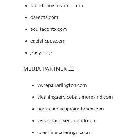
tabletennisnearme.com
oaksofa.com
soultacohtx.com
capishcaps.com
gpsyfl.org
MEDIA PARTNER III
vwrepairarlington.com
cleaningservicebaltimore-md.com
beckslandscapeandfence.com
vistaaltadelveramendi.com
coastlinecateringnc.com