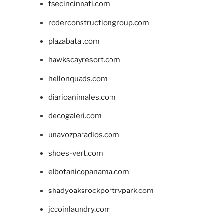
tsecincinnati.com
roderconstructiongroup.com
plazabatai.com
hawkscayresort.com
hellonquads.com
diarioanimales.com
decogaleri.com
unavozparadios.com
shoes-vert.com
elbotanicopanama.com
shadyoaksrockportrvpark.com
jccoinlaundry.com