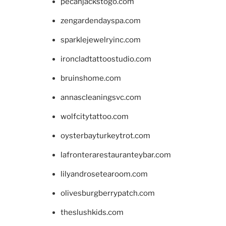
pecanjackstogo.com
zengardendayspa.com
sparklejewelryinc.com
ironcladtattoostudio.com
bruinshome.com
annascleaningsvc.com
wolfcitytattoo.com
oysterbayturkeytrot.com
lafronterarestauranteybar.com
lilyandrosetearoom.com
olivesburgberrypatch.com
theslushkids.com