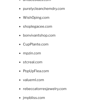
purelycleanchemdry.com
WishOping.com
shoplegacee.com
bonvivantshop.com
CupPlante.com
mpzin.com
stcreal.com
PopUpFlea.com
valueml.com
rebeccatorresjewelry.com
jmpbliss.com