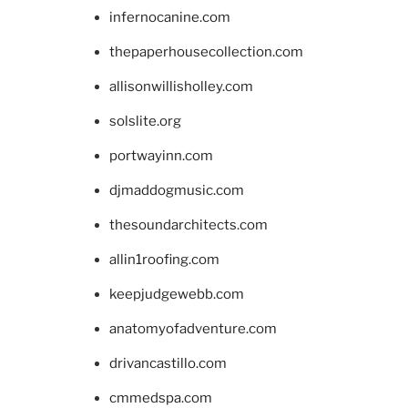
infernocanine.com
thepaperhousecollection.com
allisonwillisholley.com
solslite.org
portwayinn.com
djmaddogmusic.com
thesoundarchitects.com
allin1roofing.com
keepjudgewebb.com
anatomyofadventure.com
drivancastillo.com
cmmedspa.com