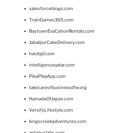
salesforceblogs.com
TrainGames365.com
BaytownEvaCationRentals.com
JabalpurCakeDelivery.com
halobjd.com
intelligenceqatar.com
PikaPikaApp.com
takecareofbusinessdfw.org
HamadaOfJapan.com
VersifyLifestyle.com
kingscreekadventures.com
antaeuslabs.com