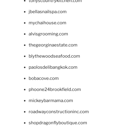
tonyscountrykitchen.com
jbellasnailspa.com
mychaihouse.com
alvisgrooming.com
thegeorginaestate.com
blythewoodseafood.com
paolosdelibangkok.com
bobacove.com
phoone24brookfield.com
mickeybarmama.com
roadwayconstructioninc.com
shopdragonflyboutique.com