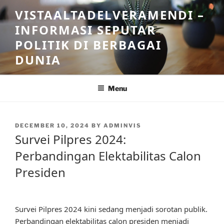
Skip
VISTAALTADELVERAMENDI –
to
INFORMASI SEPUTAR
content
POLITIK DI BERBAGAI
DUNIA
Menu
POSTED
DECEMBER 10, 2024
BY
ADMINVIS
ON
Survei Pilpres 2024:
Perbandingan Elektabilitas Calon
Presiden
Survei Pilpres 2024 kini sedang menjadi sorotan publik.
Perbandingan elektabilitas calon presiden menjadi