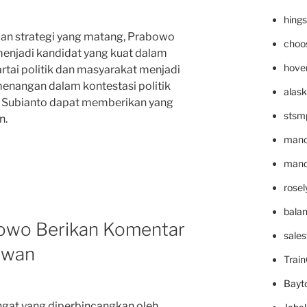
hing
an strategi yang matang, Prabowo
choo
njadi kandidat yang kuat dalam
hove
rtai politik dan masyarakat menjadi
enangan dalam kontestasi politik
alask
Subianto dapat memberikan yang
stsm
n.
mano
mande
rose
bala
bowo Berikan Komentar
sale
awan
Trai
Bayt
ngat yang diperbincangkan oleh