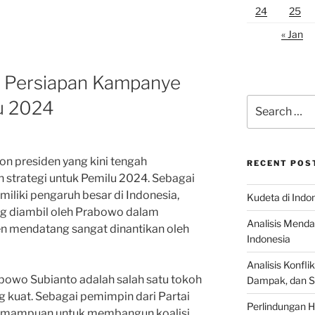
24
25
« Jan
 Persiapan Kampanye
Search
lu 2024
for:
n presiden yang kini tengah
RECENT POS
strategi untuk Pemilu 2024. Sebagai
emiliki pengaruh besar di Indonesia,
Kudeta di Indo
ng diambil oleh Prabowo dalam
Analisis Menda
n mendatang sangat dinantikan oleh
Indonesia
Analisis Konflik
bowo Subianto adalah salah satu tokoh
Dampak, dan S
g kuat. Sebagai pemimpin dari Partai
Perlindungan H
kemampuan untuk membangun koalisi