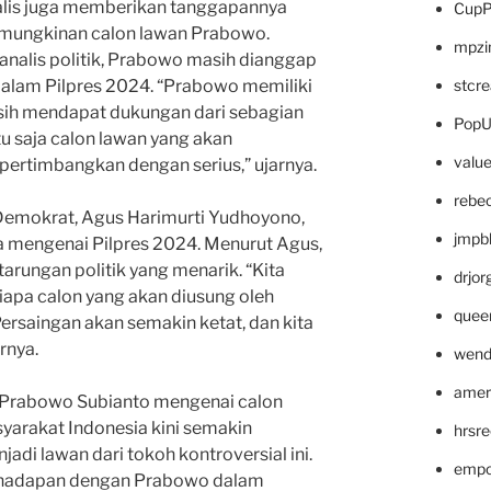
nalis juga memberikan tanggapannya
CupP
emungkinan calon lawan Prabowo.
mpzi
 analis politik, Prabowo masih dianggap
stcr
 dalam Pilpres 2024. “Prabowo memiliki
sih mendapat dukungan dari sebagian
PopU
u saja calon lawan yang akan
valu
ipertimbangkan dengan serius,” ujarnya.
rebe
 Demokrat, Agus Harimurti Yudhoyono,
jmpb
 mengenai Pilpres 2024. Menurut Agus,
arungan politik yang menarik. “Kita
drjor
iapa calon yang akan diusung oleh
quee
Persaingan akan semakin ketat, dan kita
rnya.
wend
amer
 Prabowo Subianto mengenai calon
yarakat Indonesia kini semakin
hrsr
adi lawan dari tokoh kontroversial ini.
empc
rhadapan dengan Prabowo dalam