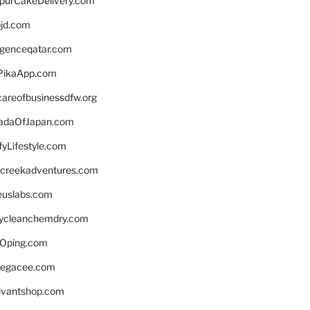
lpurCakeDelivery.com
bjd.com
ligenceqatar.com
PikaApp.com
careofbusinessdfw.org
daOfJapan.com
fyLifestyle.com
screekadventures.com
euslabs.com
lycleanchemdry.com
Oping.com
legacee.com
ivantshop.com