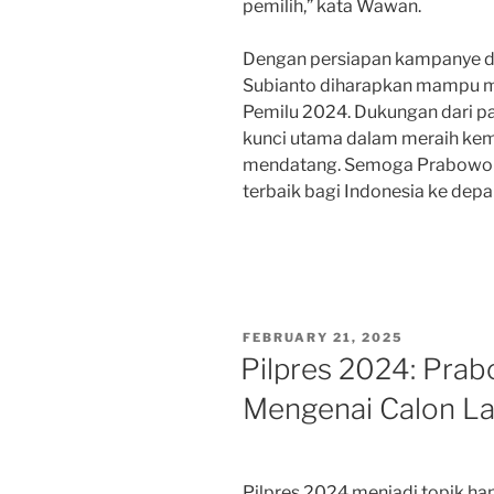
pemilih,” kata Wawan.
Dengan persiapan kampanye d
Subianto diharapkan mampu me
Pemilu 2024. Dukungan dari pa
kunci utama dalam meraih kem
mendatang. Semoga Prabowo 
terbaik bagi Indonesia ke depa
POSTED
FEBRUARY 21, 2025
ON
Pilpres 2024: Pra
Mengenai Calon L
Pilpres 2024 menjadi topik ha