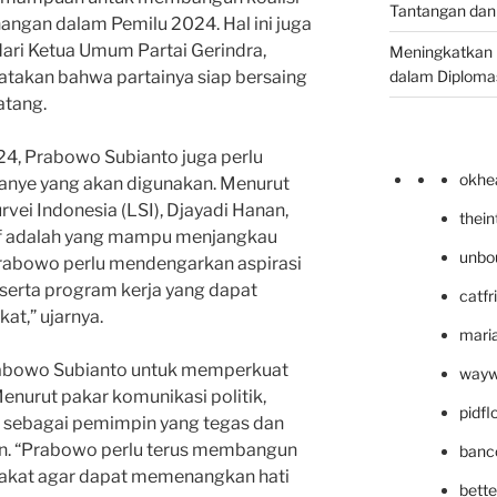
Tantangan dan
angan dalam Pemilu 2024. Hal ini juga
ari Ketua Umum Partai Gerindra,
Meningkatkan 
dalam Diplomas
atakan bahwa partainya siap bersaing
atang.
4, Prabowo Subianto juga perlu
okhe
anye yang akan digunakan. Menurut
vei Indonesia (LSI), Djayadi Hanan,
thei
if adalah yang mampu menjangkau
unbo
Prabowo perlu mendengarkan aspirasi
serta program kerja yang dapat
catfr
t,” ujarnya.
maria
 Prabowo Subianto untuk memperkuat
wayw
Menurut pakar komunikasi politik,
pidf
 sebagai pemimpin yang tegas dan
n. “Prabowo perlu terus membangun
banc
arakat agar dapat memenangkan hati
bett