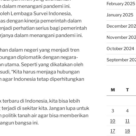
February 2025
h dalam menangani pandemi ini.
 oleh Lembaga Survei Indonesia,
January 2025
uas dengan kinerja pemerintah dalam
December 20
njadi perhatian serius bagi pemerintah
rjanya dalam menangani pandemi ini.
November 20
October 2024
han dalam negeri yang menjadi tren
Hubungan diplomatik dengan negara-
September 20
an utama. Seperti yang dikatakan oleh
sudi, “Kita harus menjaga hubungan
n agar Indonesia tetap diperhitungkan
M
T
terbaru di Indonesia, kita bisa lebih
rjadi di sekitar kita. Jangan lupa untuk
3
4
politik tanah air agar bisa memberikan
10
11
angun bangsa ini.
17
18