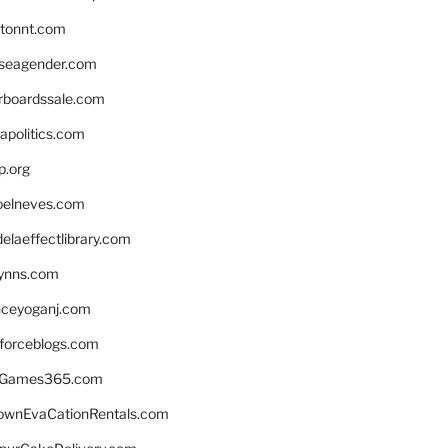
stonnt.com
seagender.com
rboardssale.com
apolitics.com
p.org
elneves.com
laeffectlibrary.com
lynns.com
nceyoganj.com
sforceblogs.com
nGames365.com
ownEvaCationRentals.com