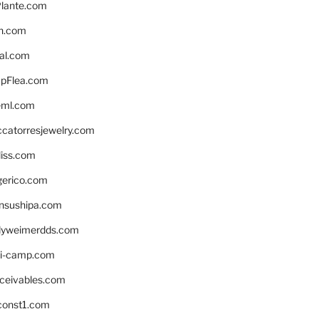
lante.com
n.com
eal.com
pFlea.com
eml.com
ccatorresjewelry.com
liss.com
gerico.com
nsushipa.com
yweimerdds.com
i-camp.com
eceivables.com
onst1.com