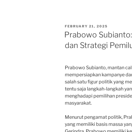
POSTED
FEBRUARY 21, 2025
ON
Prabowo Subianto:
dan Strategi Pemi
Prabowo Subianto, mantan calo
mempersiapkan kampanye dan 
salah satu figur politik yang m
tentu saja langkah-langkah ya
menghadapi pemilihan preside
masyarakat.
Menurut pengamat politik, Pra
yang memiliki basis massa yan
Gerindra, Prabowo memiliki 