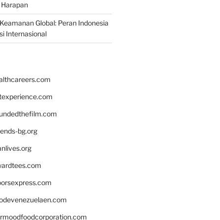
 Harapan
Keamanan Global: Peran Indonesia
i Internasional
althcareers.com
ntexperience.com
undedthefilm.com
iends-bg.org
nlives.org
ardtees.com
loorsexpress.com
odevenezuelaen.com
ermoodfoodcorporation.com