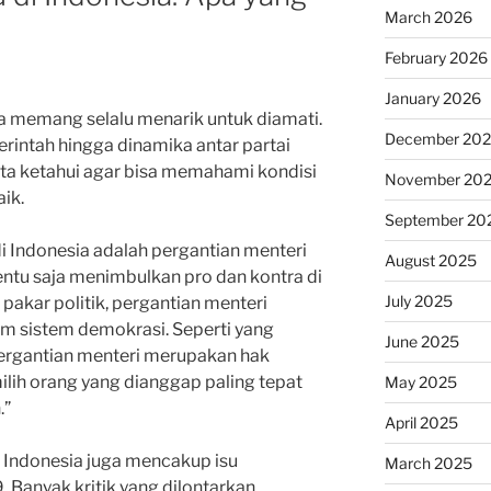
March 2026
February 2026
January 2026
sia memang selalu menarik untuk diamati.
December 20
rintah hingga dinamika antar partai
 kita ketahui agar bisa memahami kondisi
November 20
aik.
September 20
 di Indonesia adalah pergantian menteri
August 2025
tentu saja menimbulkan pro dan kontra di
July 2025
pakar politik, pergantian menteri
m sistem demokrasi. Seperti yang
June 2025
“Pergantian menteri merupakan hak
ilih orang yang dianggap paling tepat
May 2025
.”
April 2025
 di Indonesia juga mencakup isu
March 2025
Banyak kritik yang dilontarkan