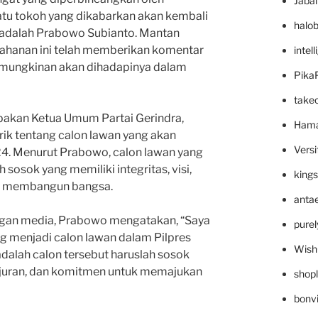
Jaba
atu tokoh yang dikabarkan akan kembali
halo
 adalah Prabowo Subianto. Mantan
tahanan ini telah memberikan komentar
intel
emungkinan akan dihadapinya dalam
Pika
take
akan Ketua Umum Partai Gerindra,
Hama
k tentang calon lawan yang akan
Versi
24. Menurut Prabowo, calon lawan yang
 sosok yang memiliki integritas, visi,
king
k membangun bangsa.
anta
gan media, Prabowo mengatakan, “Saya
pure
g menjadi calon lawan dalam Pilpres
Wish
adalah calon tersebut haruslah sosok
jujuran, dan komitmen untuk memajukan
shop
bonv