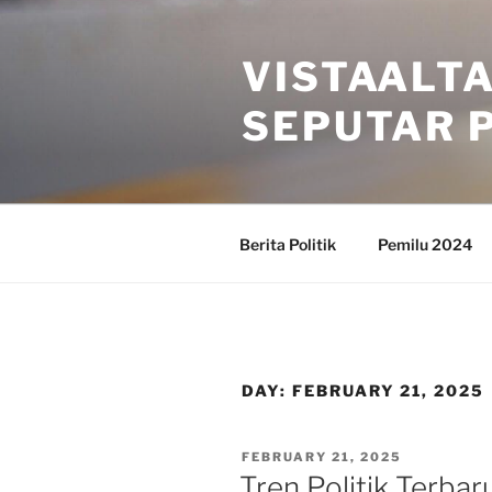
Skip
to
VISTAALT
content
SEPUTAR P
Berita Politik
Pemilu 2024
DAY:
FEBRUARY 21, 2025
POSTED
FEBRUARY 21, 2025
ON
Tren Politik Terbar