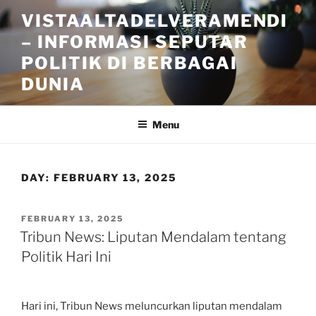
Skip
VISTAALTADELVERAMENDI
to
– INFORMASI SEPUTAR
content
POLITIK DI BERBAGAI
DUNIA
Menu
DAY:
FEBRUARY 13, 2025
POSTED
FEBRUARY 13, 2025
ON
Tribun News: Liputan Mendalam tentang
Politik Hari Ini
Hari ini, Tribun News meluncurkan liputan mendalam